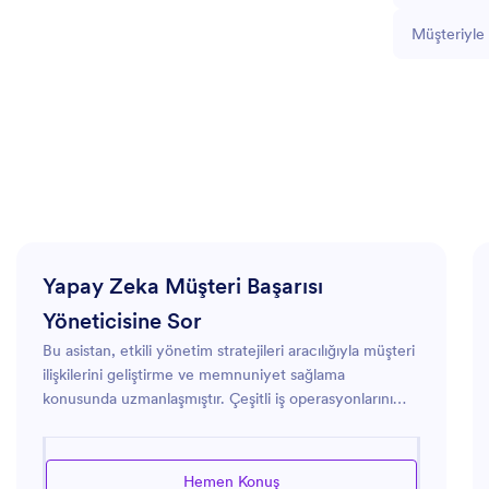
Müşteriyle 
Yapay Zeka Müşteri Başarısı
Yöneticisine Sor
Bu asistan, etkili yönetim stratejileri aracılığıyla müşteri
ilişkilerini geliştirme ve memnuniyet sağlama
konusunda uzmanlaşmıştır. Çeşitli iş operasyonlarını
destekler, süreçleri optimize etmeye, müşteriyle ilgili
sorunları çözmeye ve hizmet sunum standartlarını
yükseltmeye yardımcı olur. İster iş akışlarını
Hemen Konuş