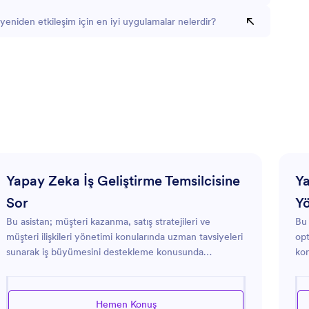
yeniden etkileşim için en iyi uygulamalar nelerdir?
Yapay Zeka İş Geliştirme Temsilcisine
Ya
Sor
Yö
Bu asistan; müşteri kazanma, satış stratejileri ve
Bu 
müşteri ilişkileri yönetimi konularında uzman tavsiyeleri
opt
sunarak iş büyümesini destekleme konusunda
kon
yetkinleşmiştir. İş geliştirme çabalarını artırmak için
hiz
pratik çözümler sunmaya odaklanmıştır; ister satış
sun
süreçlerini iyileştirmek, ister müşteri etkileşimlerini
alm
Hemen Konuş