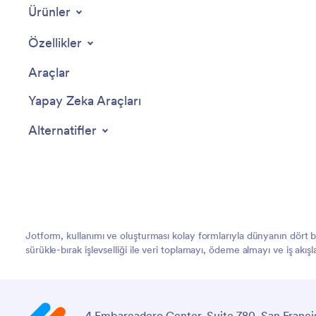
Ürünler
Özellikler
Araçlar
Yapay Zeka Araçları
Alternatifler
Jotform, kullanımı ve oluşturması kolay formlarıyla dünyanın dört
sürükle-bırak işlevselliği ile veri toplamayı, ödeme almayı ve iş akış
4 Embarcadero Center, Suite 780, San Franci