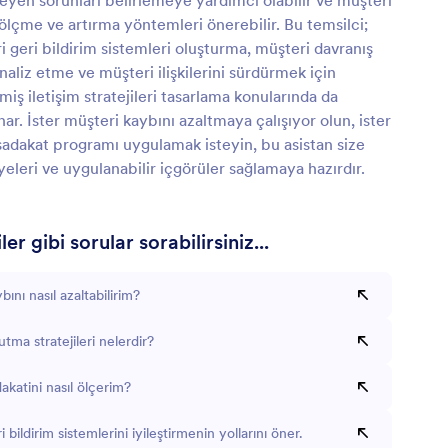
leyen sorunları belirlemeye yardımcı olabilir ve müşteri
 ölçme ve artırma yöntemleri önerebilir. Bu temsilci;
ri geri bildirim sistemleri oluşturma, müşteri davranış
analiz etme ve müşteri ilişkilerini sürdürmek için
ilmiş iletişim stratejileri tasarlama konularında da
nar. İster müşteri kaybını azaltmaya çalışıyor olun, ister
sadakat programı uygulamak isteyin, bu asistan size
eleri ve uygulanabilir içgörüler sağlamaya hazırdır.
er gibi sorular sorabilirsiniz...
ını nasıl azaltabilirim?
tutma stratejileri nelerdir?
akatini nasıl ölçerim?
 bildirim sistemlerini iyileştirmenin yollarını öner.