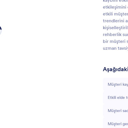
kaybını etki
etkileşimini
etkili müşte
trendlerini 
kişiselleştir
rehberlik su
bir müşteri 
uzman tavsiy
Aşağıdakil
Müşteri kayb
Etkili elde 
Müşteri sad
Müşteri geri