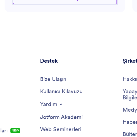
düzenlemek, ister katılımı artırmak veya belirli müşteri
zorluklarını çözmekle ilgili olsun, asistan özel çözümler
ve rehberlik sağlama konusunda uzmandır. Ayrıca,
müşteri sadakatini ve başarısını artırmak için iş
ihtiyaçlarınıza uygun araçlar ve metodolojiler önerebilir.
Destek
Şirke
Bize Ulaşın
Hakkı
Kullanıcı Kılavuzu
Yapay
Bilgile
Yardım
Medya
Jotform Akademi
Haber
Web Seminerleri
arı
NEW
Bülte