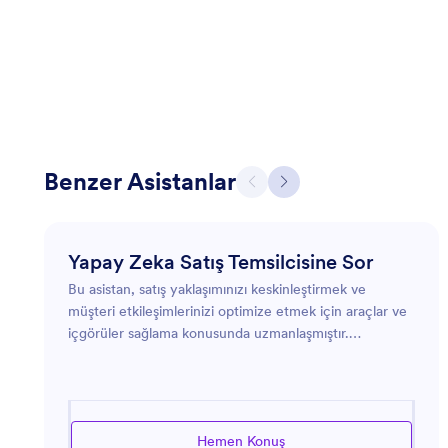
Benzer Asistanlar
Yapay Zeka Satış Temsilcisine Sor
Bu asistan, satış yaklaşımınızı keskinleştirmek ve
müşteri etkileşimlerinizi optimize etmek için araçlar ve
içgörüler sağlama konusunda uzmanlaşmıştır.
Müşterilerle ilişkileri geliştirme, satış kampanyalarını
stratejik hale getirme veya müşterileri yönetme
konusunda tavsiye arıyorsanız, bu asistan sizi
yönlendirmeye hazırdır. Pratik çözümlere odaklanarak,
Hemen Konuş
iş sonuçlarınızı ilgili satış stratejileri ve araçlar sunarak