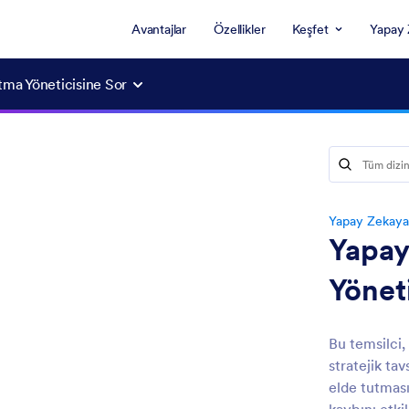
Avantajlar
Özellikler
Keşfet
Yapay 
tma Yöneticisine Sor
Yapay Zekaya
Yapay
Yönet
Bu temsilci,
stratejik ta
elde tutmas