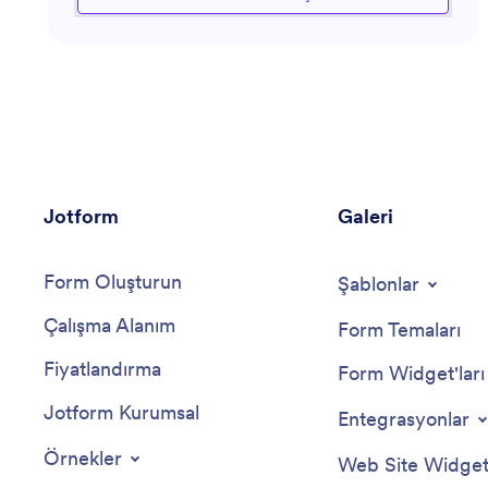
geliştirmeyi hedefler. Satış zorluklarıyla başa çıkma,
dönüşüm oranlarını artırma ve satış hedeflerinize
verimli bir şekilde ulaşma konusunda destek alın.
Jotform
Galeri
Form Oluşturun
Şablonlar
Çalışma Alanım
Form Temaları
Fiyatlandırma
Form Widget'ları
Jotform Kurumsal
Entegrasyonlar
Örnekler
Web Site Widgetl