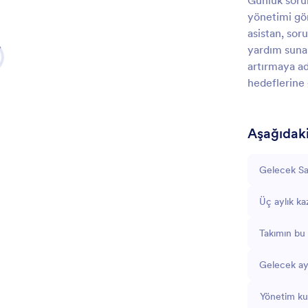
Günlük soru
yönetimi gör
asistan, sor
yardım sunar
artırmaya ad
hedeflerine 
Aşağıdakil
Gelecek Sal
Üç aylık kaz
Takımın bu C
Gelecek ay
Yönetim ku