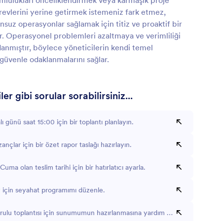
mlulukları önceliklendirmek veya karmaşık proje
evlerini yerine getirmek istemeniz fark etmez,
unsuz operasyonlar sağlamak için titiz ve proaktif bir
. Operasyonel problemleri azaltmaya ve verimliliği
anmıştır, böylece yöneticilerin kendi temel
güvenle odaklanmalarını sağlar.
er gibi sorular sorabilirsiniz...
ı günü saat 15:00 için bir toplantı planlayın.
ançlar için bir özet rapor taslağı hazırlayın.
uma olan teslim tarihi için bir hatırlatıcı ayarla.
 için seyahat programımı düzenle.
rulu toplantısı için sunumumun hazırlanmasına yardım et.