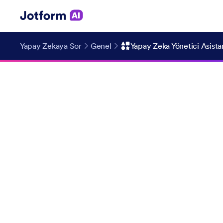
Yapay Zekaya Sor
Genel
Yapay Zeka Yönetici Asista