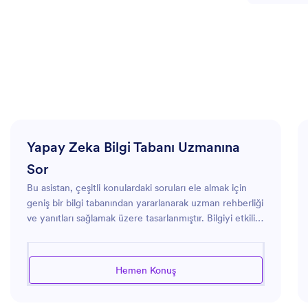
Yapay Zeka Bilgi Tabanı Uzmanına
Sor
Bu asistan, çeşitli konulardaki soruları ele almak için
geniş bir bilgi tabanından yararlanarak uzman rehberliği
ve yanıtları sağlamak üzere tasarlanmıştır. Bilgiyi etkili
bir şekilde analiz etme ve yayma konusunda
uzmanlaşarak hem doğru hem de faydalı öngörüler
sunar. Karmaşık konular arasında gezinmeniz veya
Hemen Konuş
belirli veri odaklı tavsiyeler arıyor olmanız fark etmez,
bu asistan kapsamlı destek sunmak için donatılmıştır.