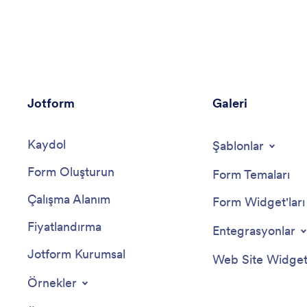
vermeye odaklanmalarını sağlar. Aydınlatıcı tavsiyeler
ve yenilikçi çözümler sunarak, organizasyonların eğitim
girişimlerini optimize etmelerine olanak tanır.
Jotform
Galeri
Kaydol
Şablonlar
Form Oluşturun
Form Temaları
Çalışma Alanım
Form Widget'ları
Fiyatlandırma
Entegrasyonlar
Jotform Kurumsal
Web Site Widgetl
Örnekler