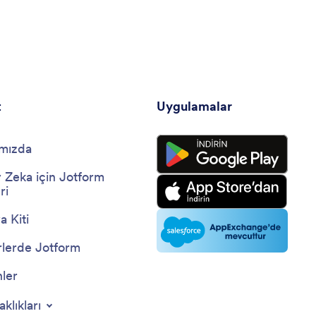
ayr
ve düzenli bir destek sağlamayı hedeflemektedir.
düz
lis
kor
uyu
uyg
t
Uygulamalar
mızda
 Zeka için Jotform
ri
 Kiti
lerde Jotform
nler
aklıkları