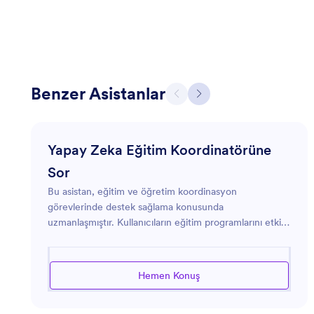
Benzer Asistanlar
Yapay Zeka Eğitim Koordinatörüne
Sor
Bu asistan, eğitim ve öğretim koordinasyon
görevlerinde destek sağlama konusunda
uzmanlaşmıştır. Kullanıcıların eğitim programlarını etkili
bir şekilde organize etmelerine ve düzenlemelerine
yardımcı olur. Programlama, kaynak yönetimi,
müfredat geliştirme ve katılımcı iletişimleri konusunda
Hemen Konuş
destek sağlayabilir. Asistan, iş akışı verimliliğini artırmak
üzere tasarlanmıştır ve kullanıcıların etkili eğitim