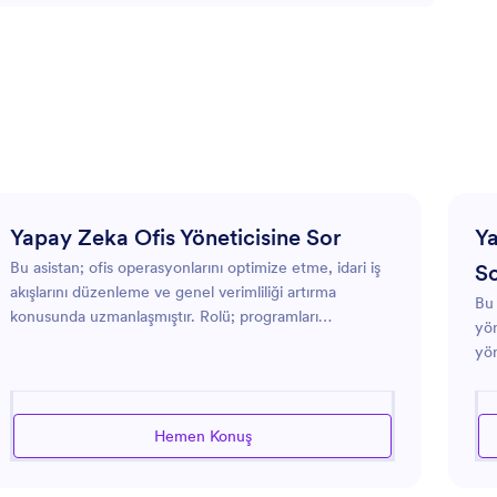
Yapay Zeka Ofis Yöneticisine Sor
Ya
Bu asistan; ofis operasyonlarını optimize etme, idari iş
S
akışlarını düzenleme ve genel verimliliği artırma
Bu 
konusunda uzmanlaşmıştır. Rolü; programları
yön
yönetmek, kaynakları organize etmek ve günlük
yön
görevleri dikkatli ve verimli bir şekilde desteklemektir.
sta
Toplantıların koordine edilmesinden yazışmaların
kur
yönetilmesine kadar, ofisin idari yüklerini azaltmayı ve
tav
Hemen Konuş
iş akışı süreçlerini iyileştirmeyi amaçlamaktadır. İster
ris
randevu ayarlama ister iletişim belgeleri hazırlama
doğ
olsun, çeşitli ofis yönetimi ihtiyaçlarına uygun, güvenilir