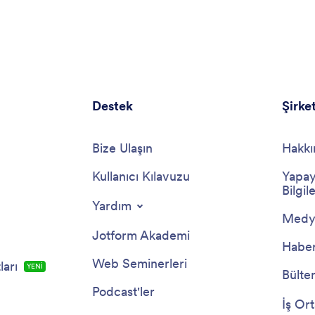
Açıklık ve netliğe odaklanarak, sorunuzun bağlamını ve
çözümünü mümkün olan en iyi şekilde anlamanızı
sağlar.
Destek
Şirke
Bize Ulaşın
Hakkı
Kullanıcı Kılavuzu
Yapay
Bilgile
Yardım
Medya
Jotform Akademi
Haber
Web Seminerleri
arı
YENİ
Bülte
Podcast'ler
İş Ort