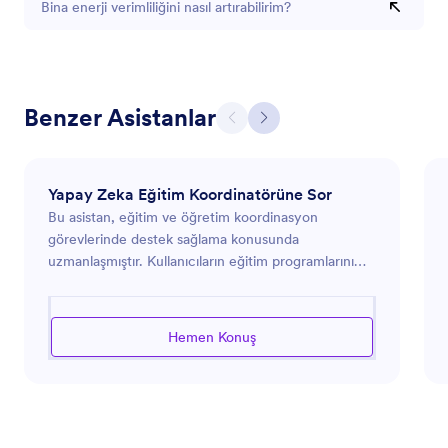
Bina enerji verimliliğini nasıl artırabilirim?
Benzer Asistanlar
Yapay Zeka Eğitim Koordinatörüne Sor
Bu asistan, eğitim ve öğretim koordinasyon
görevlerinde destek sağlama konusunda
uzmanlaşmıştır. Kullanıcıların eğitim programlarını
etkili bir şekilde organize etmelerine ve
düzenlemelerine yardımcı olur. Programlama,
kaynak yönetimi, müfredat geliştirme ve katılımcı
Hemen Konuş
iletişimleri konusunda destek sağlayabilir. Asistan, iş
akışı verimliliğini artırmak üzere tasarlanmıştır ve
kullanıcıların etkili eğitim vermeye odaklanmalarını
sağlar. Aydınlatıcı tavsiyeler ve yenilikçi çözümler
sunarak, organizasyonların eğitim girişimlerini