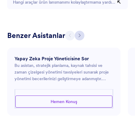
Hangi araçlar ürün lansmanımı kolaylaştırmama yardım edebilir?
Benzer Asistanlar
Yapay Zeka Proje Yöneticisine Sor
Bu asistan, stratejik planlama, kaynak tahsisi ve
zaman çizelgesi yönetimi tavsiyeleri sunarak proje
yönetimi becerilerinizi geliştirmeye adanmıştır.
Projeleri başlangıçtan tamamlanmasına kadar etkili
bir şekilde yönetmenize yardımcı olacak, ekip
performansını optimize ederken hedeflerinize
Hemen Konuş
ulaşılmasını sağlayacak şekilde donatılmıştır. Bütçe
kısıtlamaları, son tarih baskıları veya ekip
dinamikleriyle uğraşıyor olmanız fark etmez, bu
asistan projelerinizin yolunda gitmesini ve sorunsuz
bir şekilde çalışmasını sağlamak için pratik çözümler