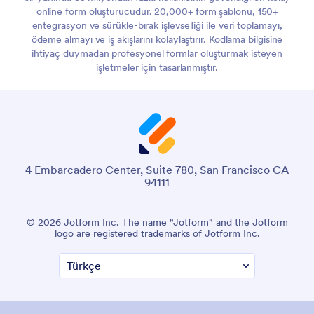
online form oluşturucudur. 20,000+ form şablonu, 150+
entegrasyon ve sürükle-bırak işlevselliği ile veri toplamayı,
ödeme almayı ve iş akışlarını kolaylaştırır. Kodlama bilgisine
ihtiyaç duymadan profesyonel formlar oluşturmak isteyen
işletmeler için tasarlanmıştır.
4 Embarcadero Center, Suite 780, San Francisco CA
94111
© 2026 Jotform Inc. The name "Jotform" and the Jotform
logo are registered trademarks of Jotform Inc.