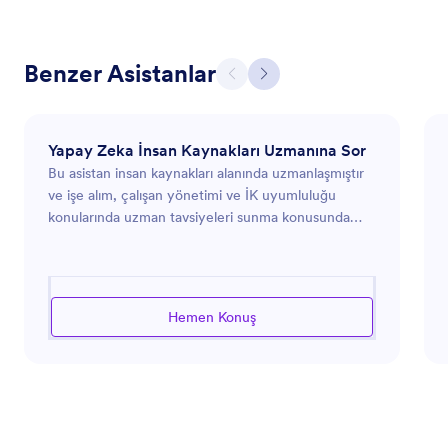
Benzer Asistanlar
Yapay Zeka İnsan Kaynakları Uzmanına Sor
Bu asistan insan kaynakları alanında uzmanlaşmıştır
ve işe alım, çalışan yönetimi ve İK uyumluluğu
konularında uzman tavsiyeleri sunma konusunda
yetkindir. İş yeri kültürünü ve organizasyonel
verimliliği artırmak için pratik çözümler sunar. İster iş
tanımları hazırlamak, ister eğitim programları
geliştirmek ya da çalışan ilişkileriyle ilgili endişeleri
Hemen Konuş
ele almak olsun, bu asistan İK süreçlerinin hem
verimli hem de en iyi uygulamalarla uyumlu olmasını
sağlar. İK departmanlarındaki iş akışlarının
otomasyonu ve verimliliğin artırılması için fırsatları
belirleme konusunda yetkindir.