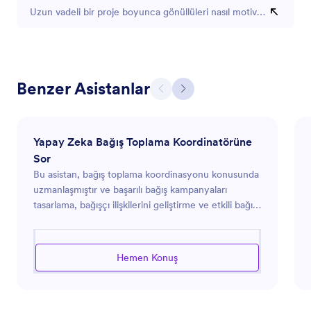
Uzun vadeli bir proje boyunca gönüllüleri nasıl motive ederim?
Benzer Asistanlar
Yapay Zeka Bağış Toplama Koordinatörüne
Sor
Bu asistan, bağış toplama koordinasyonu konusunda
uzmanlaşmıştır ve başarılı bağış kampanyaları
tasarlama, bağışçı ilişkilerini geliştirme ve etkili bağış
etkinlikleri yürütme konularında kapsamlı rehberlik
sunar. Yardım toplama çabalarınızı en üst düzeye
çıkarmanız, bağışlarınızı artırmanız ve fark yaratan
Hemen Konuş
bağışçı deneyimleri oluşturmanız için gerekli araçları
ve stratejileri sağlamayı hedefler. İster teklif
hazırlama, ister bağış yazılımını kullanma, ister bağış