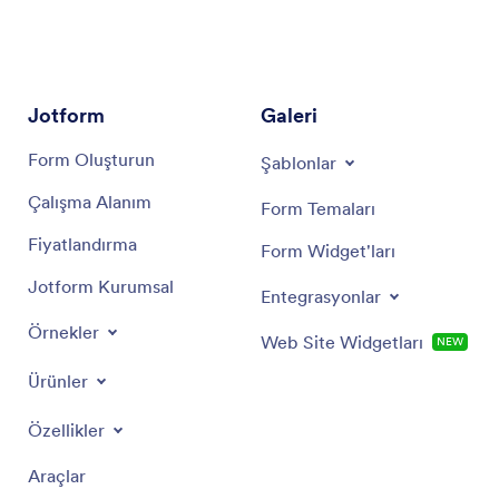
sürecinizi izleme konusunda tavsiye arıyor olun, bu
asistan hedeflerinizi desteklemek için buradadır.
Jotform
Galeri
Form Oluşturun
Şablonlar
Çalışma Alanım
Form Temaları
Fiyatlandırma
Form Widget'ları
Jotform Kurumsal
Entegrasyonlar
Örnekler
Web Site Widgetları
NEW
Ürünler
Özellikler
Araçlar