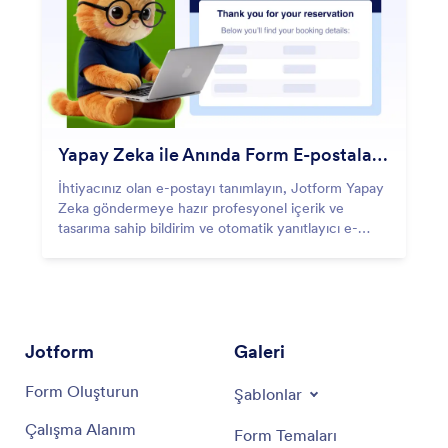
Yapay Zeka ile Anında Form E-postaları Oluşturun
İhtiyacınız olan e-postayı tanımlayın, Jotform Yapay
Zeka göndermeye hazır profesyonel içerik ve
tasarıma sahip bildirim ve otomatik yanıtlayıcı e-
postaları oluşturur.
Jotform
Galeri
Form Oluşturun
Şablonlar
Çalışma Alanım
Form Temaları