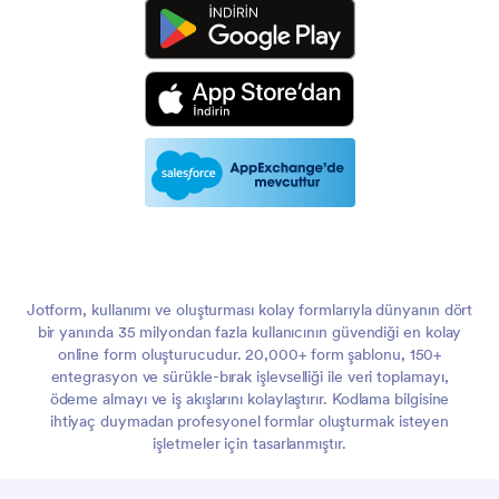
Jotform, kullanımı ve oluşturması kolay formlarıyla dünyanın dört
bir yanında 35 milyondan fazla kullanıcının güvendiği en kolay
online form oluşturucudur. 20,000+ form şablonu, 150+
entegrasyon ve sürükle-bırak işlevselliği ile veri toplamayı,
ödeme almayı ve iş akışlarını kolaylaştırır. Kodlama bilgisine
ihtiyaç duymadan profesyonel formlar oluşturmak isteyen
işletmeler için tasarlanmıştır.