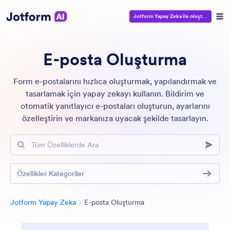
Jotform Yapay Zeka ile oluştur
— Ücrets
E-posta Oluşturma
Form e-postalarını hızlıca oluşturmak, yapılandırmak ve
tasarlamak için yapay zekayı kullanın. Bildirim ve
otomatik yanıtlayıcı e-postaları oluşturun, ayarlarını
özelleştirin ve markanıza uyacak şekilde tasarlayın.
Tüm Özelliklerde Ara
Özellikler Kategoriler
Kategori
Jotform Yapay Zeka
E-posta Oluşturma