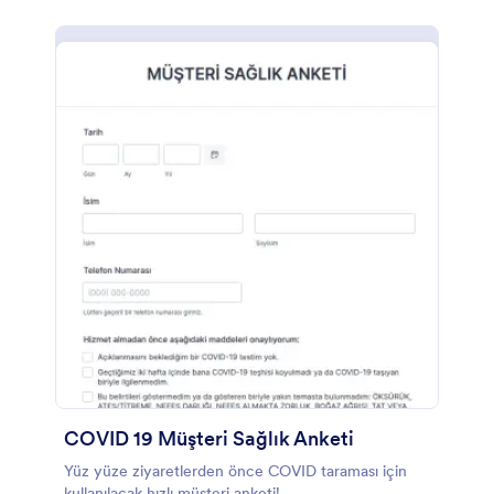
müşterinin bu belgedeki bilgileri anladığını ve kabul
ettiğini doğrulamak için imza aracını kullanır. Bu form
şablonu ayrıca müşteriler için tırnak stüdyosunun
hüküm ve koşullarını gösteren bir bölüme sahiptir.
Buna salonun kuralları ve politikaları, anlaşmalar ve
onay dahildir. Form Oluşturucu'yu kullanarak bu
form şablonunu stüdyonuzun tasarımına göre
kolayca özelleştirebilirsiniz.
COVID 19 Müşteri Sağlık Anketi
Yüz yüze ziyaretlerden önce COVID taraması için
kullanılacak hızlı müşteri anketi!