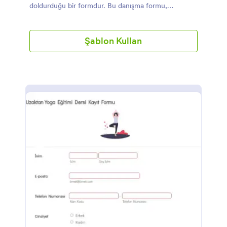
doldurduğu bir formdur. Bu danışma formu,
müşterinin ihtiyaçlarını anlama süresini minimuma
indirdiği ve iki taraf arasında oluşabilecek kafa
karışıklığını giderdiği için oldukça yardımcı bir
Şablon Kullan
formdur. Bu Güzellik Merkezi Danışma Formu
müşterinin bilgilerini, ihtiyaç duydukları hizmeti,
randevu tarih ve saatini, müşterinin saçı hakkında
soruları ve elektronik imzasını talep eden alanlardan
oluşur. Bu form şablonu müşterinin randevunun
gerçekleşeceği tarih ve saati seçebilmesi için, yeni
Randevu aracını kullanmaktadır. Bu araç aynı
zamanda, form sahibinin limiti arttırmadığı müddetçe
müşterilerin aynı zaman dilimini seçmesini
engelleyen müsaitlik fonksiyonunu kullanmaktadır.
Güzellik merkezinizin fotoğrafını ve logosunu Form
Oluşturucu sayesinde üste ekleyerek formu
dilediğiniz gibi kişiselleştirebilirsiniz.