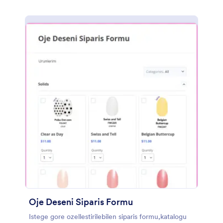
bir şekilde Jotform hesabınıza gönderilir, ücretsiz
mobil uygulamamız Jotform Mobil Formlar ile
çevrimdışı da dahil olmak üzere herhangi bir cihazda
kolayca görüntülenebilir ve yönetilebilir. Bu Tırnak
Tasarım Modelleri Formu şablonunu, kullanımı kolay
Form Oluşturucusu ile işinize uygun hale getirin.
Şirket logonuzu eklemek için sürükleyip bırakmanız,
randevu takvimi eklemeniz ve müşterilere güzel
tasarımlarınızı göstermek için tırnak tasarımlarınızın
fotoğraflarını yüklemeniz yeterlidir. Hatta form
gönderimlerini Google Takvim, Google E-Tablolar,
Google Drive ve daha fazlası gibi halihazırda
kullanmakta olduğunuz diğer hesaplarla otomatik
olarak senkronize edebilirsiniz.
Oje Deseni Siparis Formu
Istege gore ozellestirilebilen siparis formu,katalogu