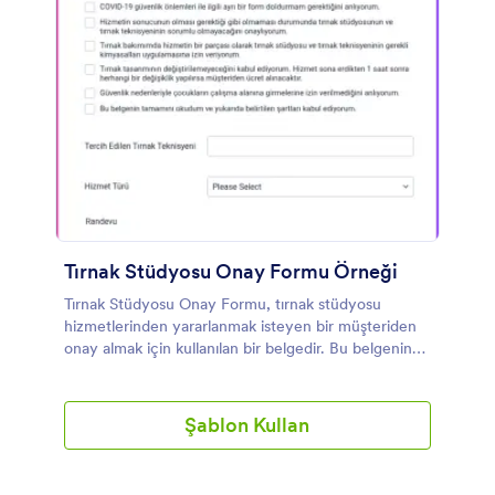
Tırnak Stüdyosu Onay Formu Örneği
Tırnak Stüdyosu Onay Formu, tırnak stüdyosu
hizmetlerinden yararlanmak isteyen bir müşteriden
onay almak için kullanılan bir belgedir. Bu belgenin
yardımıyla müşteri, tırnak salonunun şartlarını ve
koşullarını anlayabilecektir. Tırnak Stüdyosu Onay
Formu, müşterinin adını, telefon numarasını, e-posta
Şablon Kullan
adresini, doğum tarihini, tercih edilen tırnak
teknisyenini ve hizmet türünü soran form alanları
içerir. Müşteriden dijital imza almak için bu şablon,