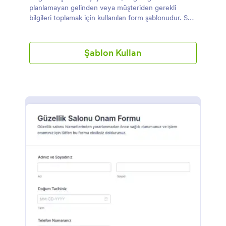
planlamayan gelinden veya müşteriden gerekli
bilgileri toplamak için kullanılan form şablonudur. Saç
stilistleri ve makyaj sanatçıları gibi güzellik uzmanları
bu anketi kullanarak gelinin istediği saç modeli,
makyaj tercihleri ve herhangi özel istek veya durum
Şablon Kullan
hakkında bilgi toplarlar. Gelinler bu formu doldurarak
hayallerini ve tercihlerini iletebilir ve güzellik
uzmanlarının özel günleri için mükemmel bir
görünüm yaratmak için gereken tüm bilgilere sahip
olmalarını sağlayabilirler. Bu anket, danışmanlık
sürecini kolaylaştırır ve güzellik uzmanlarının
müşterilerine özel ve kişiselleştirilmiş hizmetler
sunmasına yardımcı olur.Önde gelen online form
oluşturucusu Jotform, Düğün Saç ve Makyaj Anketi
deneyimini artıran çeşitli özellik sunar. Jotform ile,
güzellik merkezleri ve salonları anketi markalarına ve
tarzlarına uyacak şekilde kolaylıkla özelleştirebilir.
Sürükle-bırak form oluşturucu, hiçbir kodlama
gerektirmeden profesyonel görünen bir form
yaratmanıza olanak sağlar. Buna ek olarak Jotform,
kullanıcıların e-imzaları doğrudan formda toplamasına
olanak tanıyarak sorunsuz ve verimli bir süreç sağlar.