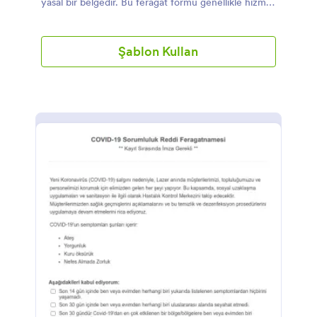
yasal bir belgedir. Bu feragat formu genellikle hizmet
sunulmadan önce doldurulur. Kuaför Feragat Formu;
müşterinin adını, e-posta adresini, telefon
numarasını, yararlandığı hizmet türünü ve randevu
Şablon Kullan
tarihini soran form alanlarını içerir. Kuaför Feragat
Formu'nda ayrıca, müşterinin yazılanları onaylamak
için onay kutusunu işaretlemesi gereken bir formatta
düzenlenen, sözleşmenin ayrıntılarını gösteren bir
bölüm de mevcut. Bu şablon, esas olarak önemli
bilgileri ve özel talimatları sağlamak için kullanılan
statik metni görüntülemek için paragraf aracını
kullanıyor. Aynı zamanda, müşterinin ve kuaförün
dijital imzasını almak için İmza alanından da
faydalanıyor. Form Oluşturma Aracı ile renk temasını
değiştirerek ve kuaförünüzün logosunu ekleyerek bu
form şablonunu istediğiniz gibi özelleştirin!