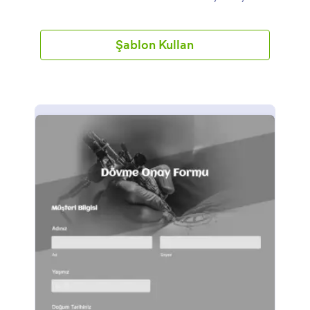
olun ister cilt bakımı ürünleri satan online bir mağaza,
bu cilt bakımı anketini kullanarak işyerinizde tahmine
yer bırakmayın. Tek yapmanız gereken logonuzu
Şablon Kullan
eklemek, bu şablonu markanıza göre kişiselleştirmek
ve web sitenize eklemek ya da bağlantı linkiyle
paylaşmak. Hatta mobil uyumlu bir form kullanarak
ihtiyacınız olan veriyi web siteniz üzerinden elde
edebilirsiniz, sadece ücretsiz Jotform Mobil Formlar
uygulamamızı indirin ve cilt bakımı anketinizi web
sitenize ekleyin.Eğer cilt bakımı anketinizin Google
Drive, DropBox veya Box gibi başka bir hesapta
bulundurmak isterseniz Form Oluşturucumuzu
kullanarak kolayca hesabınıza bağlanın. Ücretsiz Cilt
Bakımı Anketimizi sadece birkaç dakikanızı ayırarak
kullanabilme seçeneğiniz varken, dilerseniz daha da
iyi bir hale getirip, fotoğraf ekleyebilir, farklı Jotform
anketlerini birbirlerine bağlayabilir ve diğer
hesaplarınız üzerinden gönderimleri toplayabilirsiniz.
Ücretsiz Cilt Bakımı Anketimizi kullanarak iş yerinizi
online platformlarda büyütmeye başlamanın zamanı
geldi!