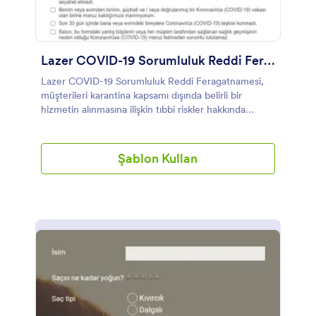
Lazer COVID-19 Sorumluluk Reddi Feragatnamesi Formu Örneği
Lazer COVID-19 Sorumluluk Reddi Feragatnamesi,
müşterileri karantina kapsamı dışında belirli bir
hizmetin alınmasına ilişkin tıbbi riskler hakkında
bilgilendirir ve bu sözleşmeyi imzaladıklarında
şirketinize dava açma hakkından feragat eder.
İşletmeniz cilt sorunları veya epilasyon için lazer
Şablon Kullan
tedavileri sunuyorsa, bu ücretsiz Lazer COVID-19
Sorumluluk Reddi Feragatnamesi, randevulardan
önce müşterilerin imzalarını çevrimiçi olarak
toplayacaktır. Dilerseniz, formu ihtiyaçlarınızı
karşılayacak şekilde özelleştirebilir ve web sitenize
yerleştirebilirsiniz veya web siteniz üzerinden
randevu ayarladıklarında misafirlere gönderebilirsiniz.
Bu form sayesinde, şartlar ve koşullarınızı
okuyabilecek ve formu elektronik imzalarıyla
gönderebilecekler. Gönderileri anında toplayabilir,
herhangi bir cihazdan kolayca görüntüleyebilir ve