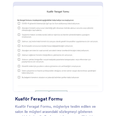
yanıtları toplamaya başlamak için doğrudan
müşterilere e-posta ile gönderebilirsiniz. Müşteriler
iletişim bilgilerini girebilir, tıbbi geçmişleri ve
yaşadıkları belirtilerle ilgili soruları cevaplayabilir ve
formu elektronik imza ile tamamlayabilirler. Yanıtlara
anında güvenli Jotform hesabından ulaşılabilir, siz ve
personeliniz tarafından herhangi bir cihazdan
kolayca erişilebilir. COVID-19 için Yüz Onay Formunu
özelleştirmek, Form oluşturma kısmında sürükle-
bırak ile sadece birkaç tıklama gerektirir. Herhangi bir
kodlama olmadan form alanları ekleyebilir, resimler
yükleyebilir ve hatta şablon tasarımını markanıza
uyacak şekilde değiştirebilirsiniz. Yanıtlarınızı G Suite,
Dropbox veya Mailchimp gibi diğer çevrimiçi
hesaplarınızda saklamak istiyorsanız, 100'den fazla
ücretsiz uygulama ve entegrasyonumuzla bunu
otomatik olarak yapın. COVID-19'un özel Yüz Onay
Formu ile müşterilerinizi ve salon veya spa
personelinizi salgın sırasında koruyun.
Kuaför Feragat Formu
Kuaför Feragat Formu, müşteriye teslim edilen ve
salon ile müşteri arasındaki sözleşmeyi gösteren