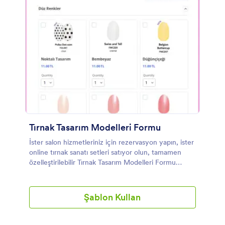
İhtiyaçlarınız için mükemmel onay formunu
oluşturmak için form alanlarını, soruları, görüntüleri
ve hatta logonuzu şablona sürükleyip bırakmanız
yeterlidir. 100'den fazla uygulamamızı ve
entegrasyonumuzu kullanabilir ve gönderileri Google
Drive, Dropbox, Mailchimp ve çok daha fazlası gibi
online hesaplarınıza otomatik olarak gönderebilirsiniz.
Tırnak Tasarım Modelleri Formu
İster salon hizmetleriniz için rezervasyon yapın, ister
online tırnak sanatı setleri satıyor olun, tamamen
özelleştirilebilir Tırnak Tasarım Modelleri Formu
Sipariş Formumuz, müşterilerinize güzel yeni tırnak
tasarımları sunmayı her zamankinden daha kolay hale
getiriyor. Başlamak için, ürünlerinizi ve
Şablon Kullan
fiyatlandırmanızı ekleyin, şablon tasarımını
özelleştirin, sipariş formunu web sitenize yerleştirin
veya sosyal medyada paylaşın. Tüm yanıtlar güvenli