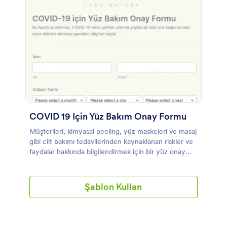
COVID 19 Için Yüz Bakım Onay Formu
Müşterileri, kimyasal peeling, yüz maskeleri ve masaj
gibi cilt bakımı tedavilerinden kaynaklanan riskler ve
faydalar hakkında bilgilendirmek için bir yüz onay
formu kullanılır. Eğer, güzellik salonunuz veya spanız
yüz bakımı sunuyorsa, müşterilerinizin koronavirüs
bulaşmadan veya yayılmadan güvenle tedavi
Şablon Kullan
olabilmesini sağlamak için bu ücretsiz COVID-19 Yüz
Onay Formunu kullanın. Bu COVID-19 için Yüz
Bakım Onay Formunu işletmenize uyacak şekilde
özelleştirebilir, web sitenize yerleştirebilir veya