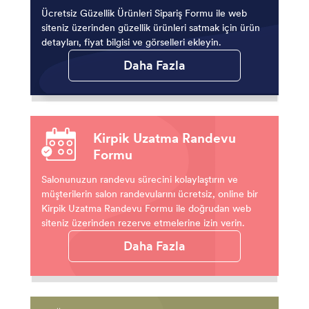
Ücretsiz Güzellik Ürünleri Sipariş Formu ile web
siteniz üzerinden güzellik ürünleri satmak için ürün
detayları, fiyat bilgisi ve görselleri ekleyin.
Daha Fazla
Kirpik Uzatma Randevu
Formu
Salonunuzun randevu sürecini kolaylaştırın ve
müşterilerin salon randevularını ücretsiz, online bir
Kirpik Uzatma Randevu Formu ile doğrudan web
siteniz üzerinden rezerve etmelerine izin verin.
Daha Fazla