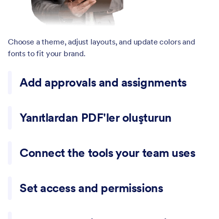
Choose a theme, adjust layouts, and update colors and
fonts to fit your brand.
Add approvals and assignments
Route submissions to the right people and collect
approvals before moving forward.
Yanıtlardan PDF'ler oluşturun
Generate PDFs for requests, applications, and internal
records.
Connect the tools your team uses
Send data to Google Sheets, Slack, Airtable, Zapier, and
many other apps.
Set access and permissions
Control who can view forms, manage submissions, and
export data.