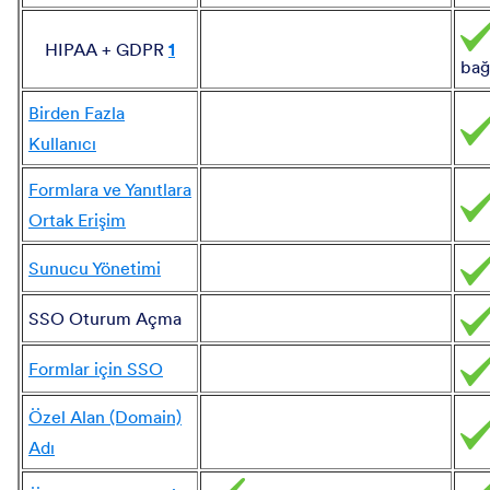
HIPAA + GDPR
1
bağl
Birden Fazla
Kullanıcı
Formlara ve Yanıtlara
Ortak Erişim
Sunucu Yönetimi
SSO Oturum Açma
Formlar için SSO
Özel Alan (Domain)
Adı