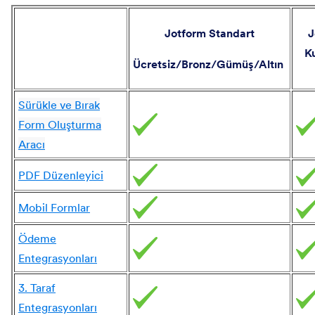
Jotform Standart
J
K
Ücretsiz/Bronz/Gümüş/Altın
Sürükle ve Bırak
Form Oluşturma
Aracı
PDF Düzenleyici
Mobil Formlar
Ödeme
Entegrasyonları
3. Taraf
Entegrasyonları