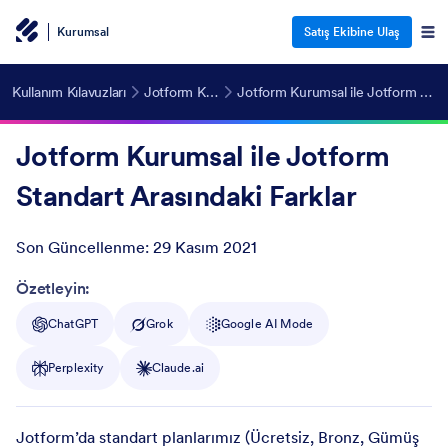
Kurumsal
Satış Ekibine Ulaş
Kullanım Kılavuzları
Jotform Kurumsal Plan
Jotform Kurumsal ile Jotform Standart Arasındaki Farklar
Jotform Kurumsal ile Jotform
Standart Arasındaki Farklar
Son Güncellenme:
29 Kasım 2021
Post ID
Özetleyin:
ChatGPT
Grok
Google AI Mode
Perplexity
Claude.ai
Jotform’da standart planlarımız (Ücretsiz, Bronz, Gümüş