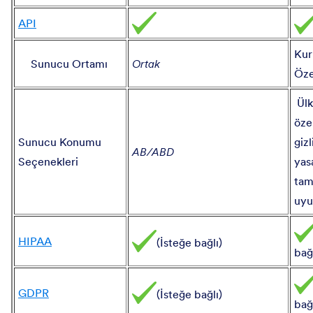
API
Ku
Sunucu Ortamı
Ortak
Öze
Ülk
öze
Sunucu Konumu
gizl
AB/ABD
Seçenekleri
yas
ta
uyu
HIPAA
(İsteğe bağlı)
bağl
GDPR
(İsteğe bağlı)
bağl