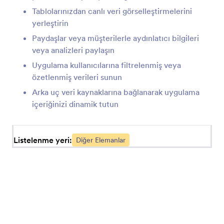
Tablolarınızdan canlı veri görselleştirmelerini
Kullanıcı Görüşü (Uygulamalar Öğesi)
yerleştirin
Uygulamanıza kullanıcı görüşleri ekleyin
Paydaşlar veya müşterilerle aydınlatıcı bilgileri
veya analizleri paylaşın
Uygulama kullanıcılarına filtrelenmiş veya
Bağlantı (Uygulamalar Öğesi)
Uygulamanıza bağlantılar ekleyin
özetlenmiş verileri sunun
Arka uç veri kaynaklarına bağlanarak uygulama
içeriğinizi dinamik tutun
Form (Uygulamalar Öğesi)
Uygulamanıza tek bir ya da birden çok form
ekleyin
Listelenme yeri:
Diğer Elemanlar
Başlık (Uygulamalar Öğesi)
Uygulamanıza bir başlık ya da alt başlık ekleyin
Rapor (Uygulamalar Öğesi)