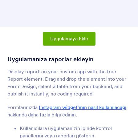
Ürün Listesi
Uygulamanıza ürün ve alışveriş sepeti ekleyin
Paylaş Butonu
Kullanıcıların uygulamanızı paylaşması için bir
Uygulamaya Ekle
bağlantı ekleyin
Uygulamanıza raporlar ekleyin
Paragraf (Uygulamalar Öğesi)
Display reports in your custom app with the free
Uygulamanıza paragraflar ekleyin
Report element. Drag and drop the element into your
Form Design, select a table from your backend, and
Ayırma Elemanı (Uygulamalar Öğesi)
publish it instantly, no coding required.
Uygulamanıza ayırma çizgisi ekleyin
Formlarınızda
Instagram widget'ının nasıl kullanılacağı
hakkında daha fazla bilgi edinin.
Buton (Uygulamalar Öğesi)
Kullanıcılara uygulamanızın içinde kontrol
Uygulamanıza butonlar ekleyin
panellerini veya raporları gösterin