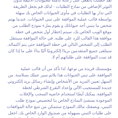
لقد حصلت بالفعل على رعاية كاملة للحيوانات الأليفة بدون
التوتر الإضافي من نماذج الطلبات - لذلك قم بجعل الطريقة
التي تدار بها الطلبات في مأوى الحيوانات الخاص بك سهلة
بواسطة قالب عملية الموافقة على تبني الحيوانات. عندما يهتم
شخص ما بتبني أحد حيواناتك و يقوم بملء نموذج الطلب من
موقع الويب الخاص بك، سيتم إخطار أول شخص في خطة
موافقة هذا القالب للرد على طلبه. في حالة الموافقة سينتقل
الطلب إلى الشخص التالي في خطة الموافقة حتى يتم اكتماله.
سيتلقى جميع المتقدمين بريدًا إلكترونيًا آليًا بناءً على ما إذا كان
قد تمت الموافقة على طلباتهم أم لا.
مؤسستك فريدة من نوعها، لذا تأكد من أن قالب عملية
الموافقة على تبني الحيوانات هذا يلائم سير عملك بسلاسة. من
السهل تعيين المزيد من الأشخاص وإنشاء رسائل بريد إلكتروني
جديدة للمستجيب الآلي وإعداد التفرع الشرطي لخطة
الموافقة. يمكنك أيضًا استخدام خاصية السحب والإفلات
الموجودة بمنشئ النماذج الخاص بنا لتخصيص نموذج طلب
التبني، وبصفتك مالك النموذج ستتمكن من تتبع حالة الموافقات
على طلبات التبني بسهولة من صندوق الوارد الخاص بك. اجعل