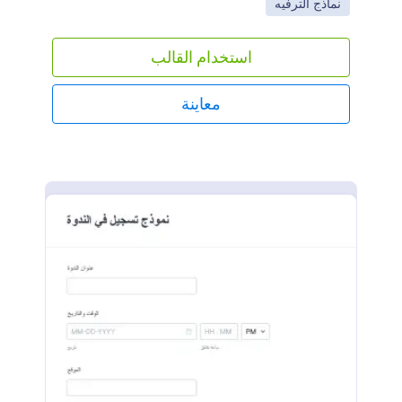
Go to Category:
نماذج الترفيه
يجعل من السهل جمع وتنظيم المشاركات عبر
الإنترنت.سواء كنت تدير مسابقة شِعر، أو تصوير
فوتوغرافي، أو مسابقة على وسائل التواصل الاجتماعي،
استخدام القالب
يمكن للمشاركين إدخال معلومات الاتصال الخاصة بهم
وتقديم مشاركاتهم مباشرة من خلال النموذج
الإلكتروني.هل تحتاج أيضًا إلى جمع رسوم الاشتراك؟
معاينة
يمكنك ربط نموذج الاشتراك في المسابقة بمنصة دفع آمنة
لقبول المدفوعات الإلكترونية بسهولة. كما يمكنك ربط
النموذج بتطبيقات أخرى مثل Google Drive أو Dropbox
لتنظيم المشاركات بشكل أفضل.مع نموذج إلكتروني
للاشتراك في المسابقة، لن تضطر بعد الآن إلى التعامل مع
الأوراق الفوضوية. لقد صممنا هذا النموذج بشكل عام، لكن
يمكنك تخصيصه ليتناسب مع احتياجاتك الخاصة باستخدام
أداة إنشاء النماذج الخاصة بنا. فقط قم بالسحب والإفلات
لإضافة المزيد من الحقول، أو قم برفع شعار منظمتك
ليتوافق مع هوية المسابقة، أو أضف حقلًا لرفع الملفات
ليتمكن المتقدمون من إرسال صورهم أو مقاطع الفيديو أو
الأعمال الفنية أو النصوص.وبعد الانتهاء من التخصيص،
يمكنك تضمين النموذج في موقع المسابقة أو مشاركته عبر
وسائل التواصل الاجتماعي لبدء جمع المشاركات فورًا. من
خلال اعتماد النماذج الإلكترونية، ستمنح لجنة التحكيم تجربة
أكثر كفاءة — وهي الجائزة الحقيقية!