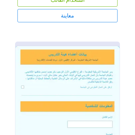
شخص لديه عمل صغير في حاجة إلى قرض، توسيع، أو
بدء تشغيل - ويمكن ملؤه على أي جهاز! هل ترغب في أن
يبدو نموذج الكفيل الخاص بك مشابه لهذا النموذج؟ أضف
معاينة
شعارك، غير الخط والألوان، أضف صورك الخاصة، أو
أضف واجهة خاصة إلى النموذج. منشئ النماذج القوي من
Jotform يجعل من السهل تخصيص النموذج ليتناسب مع
علامتك التجارية - ما عليك سوى ملء النموذج بنفسك مع
وصلة إلى نموذج الكفيل الخاص بك! من خلال تكاملاتنا التي
تزيد عن ١٠٠ تكامل، يمكنك حتى إرسال الردود التي تم
جمعها إلى نظام CRM الخاص بك، أو خدمة التخزين، أو
تطبيقات الأعمال - بنقرة واحدة فقط. اجعله أسهل على
الكفيل أو الموقع عن طريق السماح لهم بملء نموذج
الكفيل الخاص بك اونلاين.