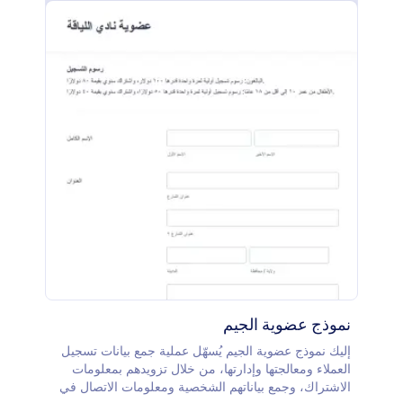
نموذج الندوة.سهولة استخدام Jotform تساعد المنظمات
من إنشاء وتخصيص نموذج الندوة بما يتناسب مع احتياجاتها
الخاصة. ومن خلال مجموعة الحقول والويدجتس الواسعة
التي توفرها Jotform، يمكن إضافة مختلف أنواع الحقول
والعناصر لجمع المعلومات المطلوبة من الحضور.بالإضافة
إلى ذلك، تتيح قدرات التكامل في Jotform نقل البيانات
تلقائيًا وبسلاسة، ما يسمح بربط نموذج الندوة مع تطبيقات
وخدمات شهيرة مثل Google Drive، وSalesforce،
وDropbox، وغيرها.وتوفّر Jotform أيضًا ميزة التوقيع
الإلكتروني Jotform Sign، وهي أداة قوية تتيح للمنظمات
جمع التوقيعات الإلكترونية بسهولة على نموذج الندوة، مما
يضمن الامتثال القانوني ويبسّط عملية الموافقة.<article
dir="auto" data-testid="conversation-turn-4" data-
scroll-anchor="true">بشكل عام، توفّر Jotform
للمنظمات الأدوات التي تحتاجها لإنشاء تجربة تسجيل
سلسة واحترافية لندواتها، مما يوفر الوقت والجهد مع
ضمان سير العملية بكفاءة.</article>
نموذج عضوية الجيم
إليك نموذج عضوية الجيم يُسهّل عملية جمع بيانات تسجيل
العملاء ومعالجتها وإدارتها، من خلال تزويدهم بمعلومات
الاشتراك، وجمع بياناتهم الشخصية ومعلومات الاتصال في