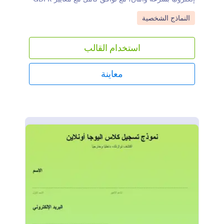
وCCPA وتشفير SSL 256-bit.
Go to Category:
النماذج الشخصية
استخدام القالب
معاينة