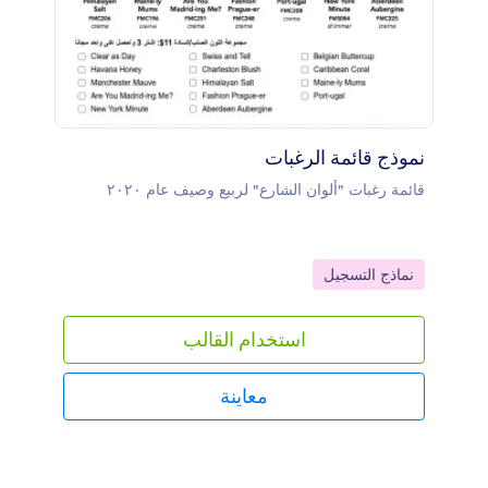
نموذج قائمة الرغبات
قائمة رغبات "ألوان الشارع" لربيع وصيف عام ٢٠٢٠
Go to Category:
نماذج التسجيل
استخدام القالب
معاينة