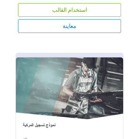
بغض النظر عن طريقة التوزيع، فإن نموذجنا سهل التعبئة
استخدام القالب
وآمن بنسبة ١٠٠% ومجاني تمامًا.هل تريد تحسين نموذج
تسجيل البطولات؟ يمكنك إضافة شعارك، وتغيير ألوان
وخطوط حقول النموذج، وربطه بتطبيقات أخرى. وإذا كنت
معاينة
ترغب في الحفاظ على خصوصية النموذج بالكامل، يمكنك
استخدام ميزة رفع البيانات إلى جداول إلكترونية على
Google Drive أو Dropbox.جاهز لتسجيل الفرق في
بطولتك القادمة؟ ابدأ الآن باستخدام نموذج تسجيل
البطولات المجاني ١٠٠% من Jotform!