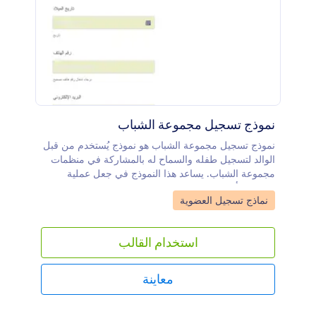
نموذج تسجيل مجموعة الشباب
نموذج تسجيل مجموعة الشباب هو نموذج يُستخدم من قبل
الوالد لتسجيل طفله والسماح له بالمشاركة في منظمات
مجموعة الشباب. يساعد هذا النموذج في جعل عملية
التسجيل أكثر كفاءة وفعالية وسرعة.يحتوي قالب نموذج
Go to Category:
نماذج تسجيل العضوية
تسجيل مجموعة الشباب على حقول تطلب تفاصيل
الشاب، ومعلومات الوالد أو الوصي القانوني، ورسوم
التسجيل، والموافقة، والتوقيعات. يستخدم هذا القالب
استخدام القالب
أداة قائمة المنتجات لعرض رسوم التسجيل وربطها بمعالج
الدفع. كما يعتمد على أداة الشروط والأحكام للحصول على
تأكيد الوالد أو الوصي القانوني لسماحهم بانضمام طفلهم
معاينة
إلى المنظمة. بالإضافة إلى ذلك، يستخدم القالب
أداة التوقيع لالتقاط توقيع الوالد أو الوصي القانوني.يمكن
تخصيص هذا النموذج بشكل أكبر عن طريق إضافة الصور،