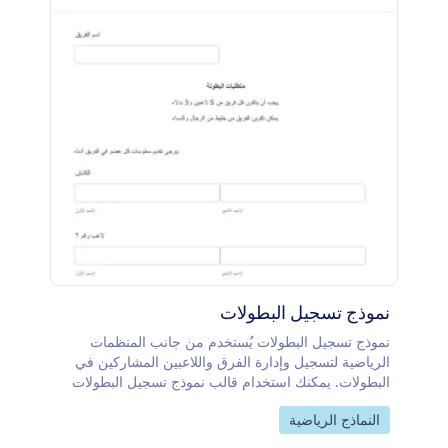
نموذج تسجيل البطولات
نموذج تسجيل البطولات يُستخدم من جانب المنظمات
الرياضية لتسجيل وإدارة الفرق واللاعبين المشاركين في
البطولات. يمكنك استخدام قالب نموذج تسجيل البطولات
المجاني لجمع معلومات الاتصال والتسجيلات من اللاعبين
Go to Category:
النماذج الرياضية
الرياضيين لديك، ثم مشاركته عبر رابط، أو على جهاز
لوحي أثناء البطولة، أو تضمينه على موقعك الإلكتروني.