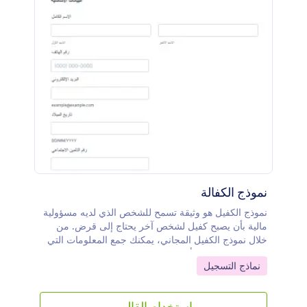
نموذج الكفالة
نموذج الكفيل هو وثيقة تسمح للشخص الذي لديه مسؤولية
مالية بأن يصبح كفيل لشخص آخر يحتاج إلى قرض. من
خلال نموذج الكفيل المجاني، يمكنك جمع المعلومات التي
تحتاجها من الكفيل أو الموقع عن طريق نموذج اونلاين. ما
Go to Category:
نماذج التسجيل
عليك سوى تخصيص الأسئلة لتناسب احتياجاتك، ثم تضمين
النموذج في موقع الويب الخاص بك أو توفير الرابط للكفيل
المحتمل، وابدأ في جمع الردود على الفور. إنه مثالي لأي
استخدام القالب