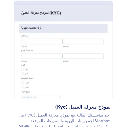
نموذج معرفة العميل (Kyc)
احمِ مؤسستك المالية مع نموذج معرفة العميل (KYC) من
Jotform! اجمع بيانات الهوية والتصريحات الموقعة
إلكترونيًا بسرعة وأمان، مع توافق كامل مع معايير GDPR