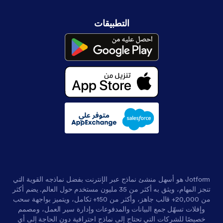
التطبيقات
Jotform هو أسهل منشئ نماذج عبر الإنترنت بفضل نماذجه القوية التي
تنجز المهام، ويثق به أكثر من 35 مليون مستخدم حول العالم. يضم أكثر
من 20,000+ قالب جاهز، وأكثر من 150+ تكامل، ويتميز بواجهة سحب
وإفلات تسهّل جمع البيانات والمدفوعات وإدارة سير العمل، ومصمم
خصيصًا للشركات التي تحتاج إلى نماذج احترافية دون الحاجة إلى أي