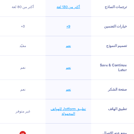
ترجمات النماذج
أكثر من 130 لغة
أكثر من 80 لغة
خيارات التضمين
9+
3+
تصميم النموذج
نعم
مقيّد
Save & Continue
نعم
نعم
Later
صفحة الشكر
نعم
نعم
تطبيق الهاتف
تطبيق Jotform للهواتف
غير متوفر
المحمولة
وضع عدم الاتصال