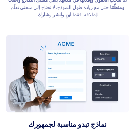
ثم
سحب الحقول وإفلاتها في مكانها
. يظل
منشئ النماذج واضحًا
ومنظّمًا
حتى مع زيادة طول النموذج. لا تحتاج إلى منحنى تعلّم
لإطلاقه. فقط
ابنِ
و
انشر
و
شارك
.
نماذج تبدو مناسبة لجمهورك