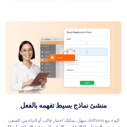
منشئ نماذج بسيط تفهمه بالفعل
البدء مع Jotform سهل. يمكنك اختيار قالب أو البناء من الصفر،