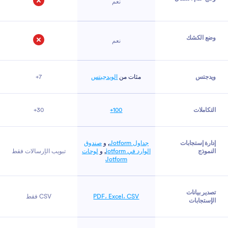
نعم
لا
وضع الكشك
نعم
لا
ويدجتس
مئات من
الويدجيتس
7+
التكاملات
100+
30+
إدارة إستجابات
جداول Jotform
, و
صندوق
النموذج
الوارد في jotform
, و
لوحات
تبويب الإرسالات فقط
Jotform
تصدير بيانات
PDF، Excel، CSV
CSV فقط
الإستجابات