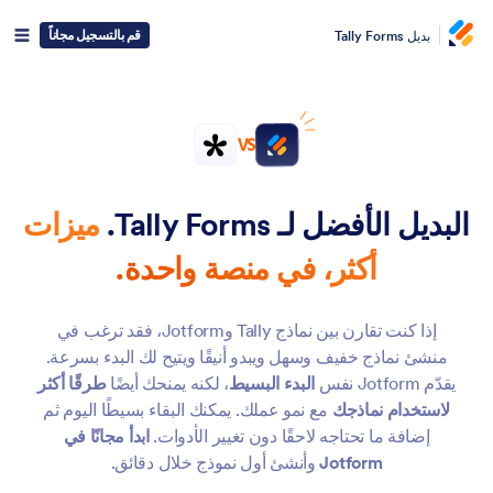
قم بالتسجيل مجاناً
بديل Tally Forms
VS
البديل الأفضل لـ Tally Forms.
ميزات
أكثر، في منصة واحدة.
إذا كنت تقارن بين نماذج Tally وJotform، فقد ترغب في
منشئ نماذج خفيف وسهل ويبدو أنيقًا ويتيح لك البدء بسرعة.
يقدّم Jotform نفس
البدء البسيط
، لكنه يمنحك أيضًا
طرقًا أكثر
لاستخدام نماذجك
مع نمو عملك. يمكنك البقاء بسيطًا اليوم ثم
إضافة ما تحتاجه لاحقًا دون تغيير الأدوات.
ابدأ مجانًا في
Jotform
وأنشئ أول نموذج خلال دقائق.