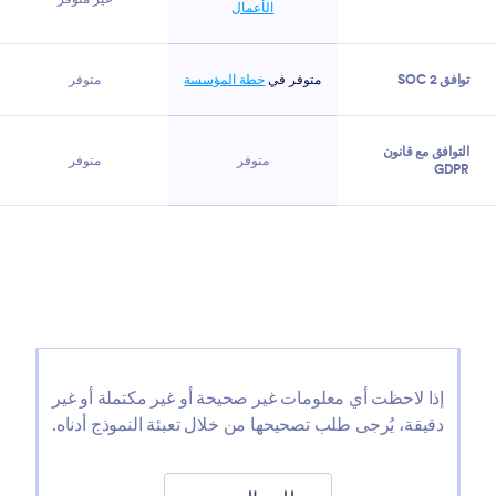
الأعمال
توافق SOC 2
متوفر في
خطة المؤسسة
متوفر
التوافق مع قانون
متوفر
متوفر
GDPR
ابدأ الآن
Switch from Tally to Jotform
إذا لاحظت أي معلومات غير صحيحة أو غير مكتملة أو غير
دقيقة، يُرجى طلب تصحيحها من خلال تعبئة النموذج أدناه.