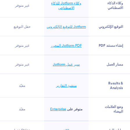
وكلاء الذكاء
وكلاء Jotform للذكاء
غير متوفر
الاصطناعي
الاصطناعي
التوقيع الإلكتروني
Jotform للتوقيع الإلكتروني
حقل التوقيع
إنشاء مستند PDF
Jotform PDF المحرر
غير متوفر
مسار العمل
سير عمل Jotform
غير متوفر
Results &
منشئ التقارير
مقيّد
Analysis
وضع العلامات
متوفر على
Enterprise
مقيّد
البيضاء