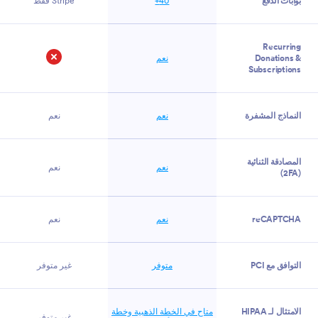
بوابات الدفع
40+
Stripe فقط
Recurring
Donations &
نعم
Subscriptions
لا
النماذج المشفرة
نعم
نعم
المصادقة الثنائية
نعم
نعم
(2FA)
reCAPTCHA
نعم
نعم
التوافق مع PCI
متوفر
غير متوفر
الامتثال لـ HIPAA
متاح في الخطة الذهبية وخطة
غير متوفر