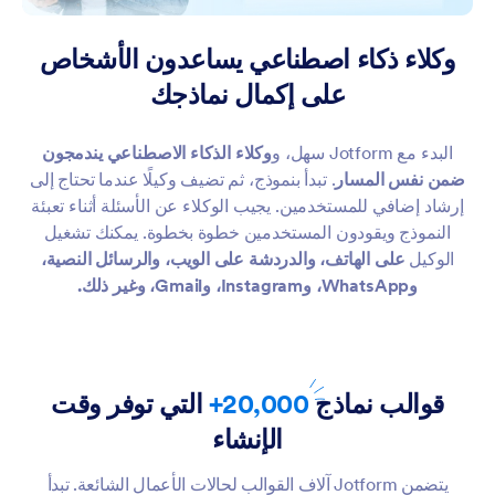
وكلاء ذكاء اصطناعي يساعدون الأشخاص
على إكمال نماذجك
البدء مع Jotform سهل، و
وكلاء الذكاء الاصطناعي يندمجون
ضمن نفس المسار
. تبدأ بنموذج، ثم تضيف وكيلًا عندما تحتاج إلى
إرشاد إضافي للمستخدمين. يجيب الوكلاء عن الأسئلة أثناء تعبئة
النموذج ويقودون المستخدمين خطوة بخطوة. يمكنك تشغيل
الوكيل
على الهاتف، والدردشة على الويب، والرسائل النصية،
وWhatsApp، وInstagram، وGmail، وغير ذلك.
قوالب نماذج
20,000+
التي توفر وقت
الإنشاء
يتضمن Jotform آلاف القوالب لحالات الأعمال الشائعة. تبدأ