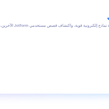
يمكنك تعلم كيفية استخدام Jotform لإنشاء ومشاركة نماذج إلكترونية قوية، واكتشاف قصص مستخدمي Jotform الآخرين،