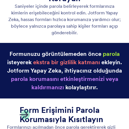
Form Başlığını Güncelle
Jotform Yapay Zeka ile formunuz için mükemmel
başlığı hızlıca belirleyin. İstediğiniz başlığı
komutunuza ekleyin; yapay zeka otomatik olarak
formunuza uygulayacaktır.