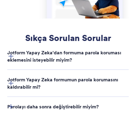
Formunuzu Koşullu Olarak Devre Dışı Bırakın
Formları zamana veya yanıt limitine göre otomatik
olarak devre dışı bırakın. Jotform Yapay Zeka
kayıtları ve mevsimsel kampanyaları sizin için yönetir,
böylece yanıtları manuel olarak durdurmanıza bir
daha gerek kalmaz.