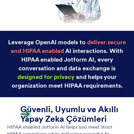
GDPR Uyumluluğu
Jotform Yapay Zeka, veri güvenliğini, kullanıcı
gizliliğini ve mevzuata uyumluluğu önceliklendirmek
üzere tasarlanmış GDPR uyumlu özellikler içerir.