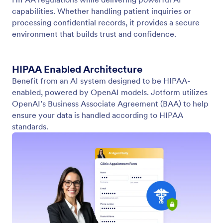
PCI Uyumluluğu
Jotform'un PCI uyumluluk özellikleriyle güvenli
işlemler gerçekleştirin ve hassas bilgileri koruyun.