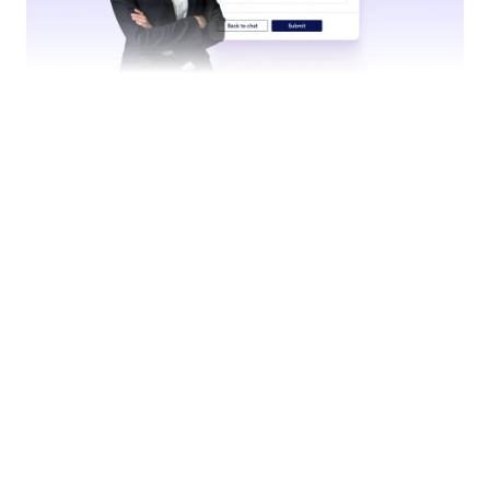
İki Faktörlü Kimlik Doğrulama
İki Faktörlü Kimlik Doğrulama (2FA) ile hesabınızı ve
hassas verilerinizi koruyun. Bu güvenlik özelliği,
Jotform Yapay Zeka, formlar ve iş verilerine yetkisiz
erişimi önlemeye yardımcı olur.