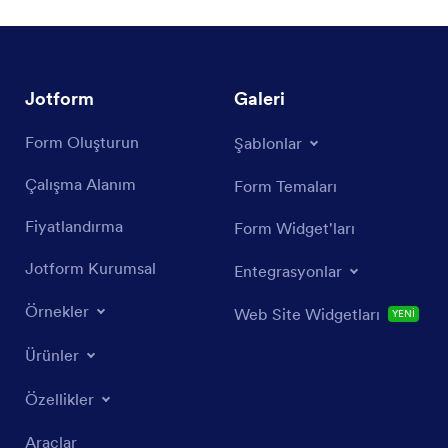
özelliği sadece aşağıdaki alanlarda
kullanılabilir: Çoklu Seçim Alanı
(Onay...
Jotform
Galeri
Form Oluşturun
Şablonlar
Çalışma Alanım
Form Temaları
Fiyatlandırma
Form Widget'ları
Jotform Kurumsal
Entegrasyonlar
Örnekler
Web Site Widgetları
YENİ
Ürünler
Özellikler
Araçlar