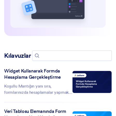
Kılavuzlar
Kılavuzlarda Ara
Widget Kullanarak Formda
Hesaplama Gerçekleştirme
Koşullu Mantığın yanı sıra,
formlarınızda hesaplamalar yapmak
için Form Hesaplama widgetını da
kullanabilirsiniz. Form Hesaplama
Veri Tablosu Elemanında Form
widgetını kurmak için Form