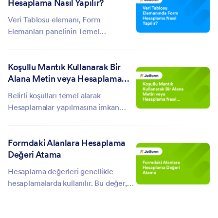
Hesaplama Nasıl Yapılır?
Oluşturucu’da sol taraftaki...
Veri Tablosu elemanı, Form
Elemanları panelinin Temel
sekmesinde bulunur. Bu kılavuzda
Veri Tablosu elemanını kullanarak
Koşullu Mantık Kullanarak Bir
derecelendirme soruları içeren bir
Alana Metin veya Hesaplama
anket oluşturacağız ve ardından Form
Nasıl Eklenir
Hesaplama widget'ını kullanarak...
Belirli koşulları temel alarak
Hesaplamalar yapılmasına imkan
sağlayan, yeni eklemiş olduğumuz bu
özelliği aşağıdaki adımları takip
Formdaki Alanlara Hesaplama
ederek deneyebilirsiniz: 1. Form
Değeri Atama
Oluşturma Aracı’nda, turuncu bar
üzerindeki Ayarlar’a...
Hesaplama değerleri genellikle
hesaplamalarda kullanılır. Bu değer,
bir giriş alanına ait sayısal değeri
temsil eder. Hesaplama değeri atama