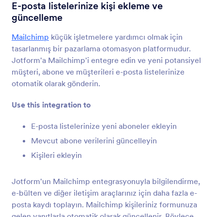
Form Entegrasyonları
E-posta
E-posta listelerinize kişi ekleme ve
güncelleme
E-posta Entegrasyonları
Mailchimp
küçük işletmelere yardımcı olmak için
59 Entegrasyon
tasarlanmış bir pazarlama otomasyon platformudur.
Jotform'a Mailchimp'i entegre edin ve yeni potansiyel
müşteri, abone ve müşterileri e-posta listelerinize
En Yeni
Popüler
otomatik olarak gönderin.
Use this integration to
Mailchimp
E-posta listelerinize yeni aboneler ekleyin
E-posta listelerinize kişi ekleme ve güncelleme
Mevcut abone verilerini güncelleyin
Kişileri ekleyin
Constant Contact
Yeni kişileri e-posta listelerinize anında ekleyin
Jotform'un Mailchimp entegrasyonuyla bilgilendirme,
e-bülten ve diğer iletişim araçlarınız için daha fazla e-
posta kaydı toplayın. Mailchimp kişileriniz formunuza
AWeber
gelen yanıtlarla otomatik olarak güncellenir. Böylece
Yeni kişiler toplayın ve e-posta listelerinize