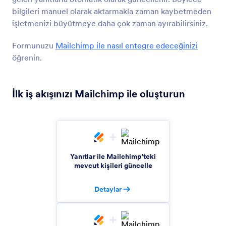
ekleyin
bilgileri manuel olarak aktarmakla zaman kaybetmeden
işletmenizi büyütmeye daha çok zaman ayırabilirsiniz.
Formunuzu
Mailchimp ile nasıl entegre edeceğinizi
GetResponse
Kişileri e-posta kampanya listenize otomatik
öğrenin.
olarak ekleyin
İlk iş akışınızı Mailchimp ile oluşturun
MailerLite
Abone e-postaları toplayın ve bunları MailerLite'a
otomatik gönderin
Yanıtlar ile Mailchimp'teki
Campaign Monitor
mevcut kişileri güncelle
Yeni aboneleri e-posta listelerinize otomatik
olarak ekleyin
Detaylar
Google Kişiler