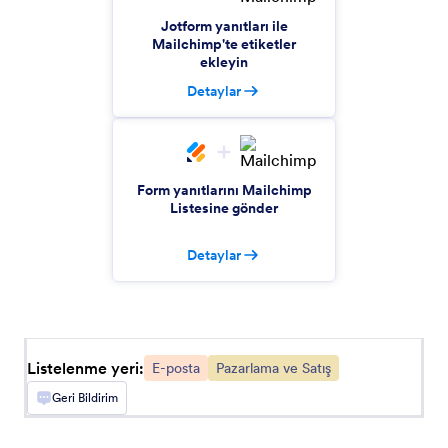
Form yanıtlarını Google Kişiler'de yeni kişilere
Jotform yanıtları ile
dönüştürün
Mailchimp'te etiketler
ekleyin
Detaylar
SendGrid
Form yanıtlarını kişi listelerinize aktarın
iContact
Form yanıtlarını Mailchimp
Listesine gönder
E-posta listelerinize yeni kişiler ekleyin
Detaylar
VerticalResponse
E-Posta adresleri kampanya listelerinize otomatik
olarak eklensin
Listelenme yeri:
E-posta
Pazarlama ve Satış
Microsoft Office 365
Geri Bildirim
Kusursuz etkinlik planlaması için Jotform
girişlerini Office 365 ile senkronize edin.