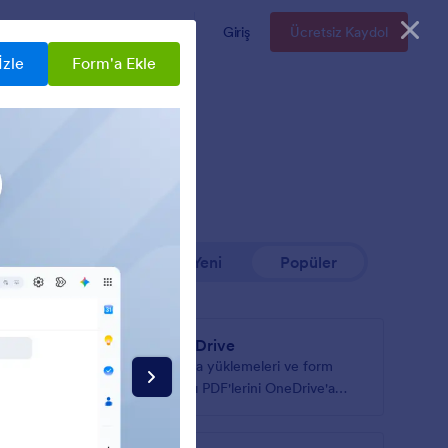
Kurumsal
Fiyatlandırma
Giriş
Ücretsiz Kaydol
İzle
Form'a Ekle
rasyonları
En Yeni
Popüler
OneDrive
dosyaları
Dosya yüklemeleri ve form
za
yanıtı PDF'lerini OneDrive'a
senkronize edin