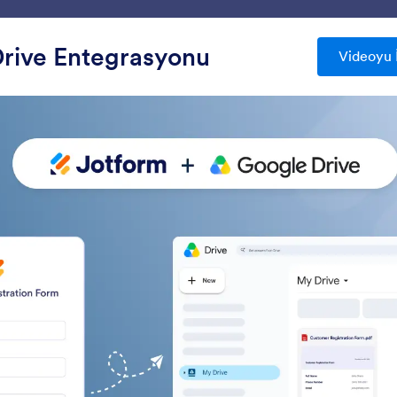
m
Şablonlar
Entegrasyonlar
Ürünler
Destek
rive Entegrasyonu
Videoyu 
rasyonları
Dosya Paylaşımı ve Depolama
 Paylaşımı ve Depolama Enteg
syon
Google Drive
Dropbox
osya yüklemelerini ve form
Formlarınıza yüklenen 
anıtlarını Google Drive'a
bulut depolama alanını
enkronize edin
gönderin