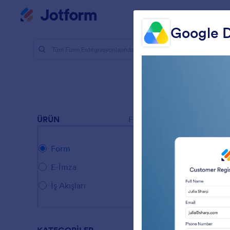
Diyalog başlangıcı
Çalışma Alanı
Google D
Form Enteg
Dosya
24 Entegra
ÜRÜN
Form
Form
E-İmza
İş Akışları
D
y
s