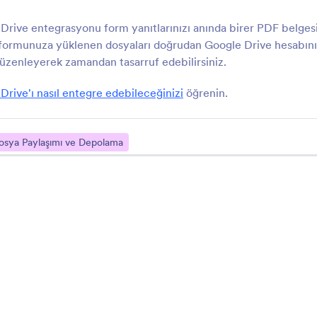
CloudConvert
Clinked Client Port
Drive entegrasyonu form yanıtlarınızı anında birer PDF belges
eni Jotform yanıtları için dosya
Clinked ile Form Yanıtla
 formunuza yüklenen dosyaları doğrudan Google Drive hesabını
önüşümlerini otomatikleştirin
Toplayıp Yönetin
 düzenleyerek zamandan tasarruf edebilirsiniz.
rive'ı nasıl entegre edebileceğinizi
öğrenin.
Dosya Paylaşımı ve Depolama Hakkında
osya Paylaşımı ve Depolama
Verilerinizi yedeklemek her zaman iyi bir fikirdir. Öyleyse neden ücret
entegrasyonlarımızla bunu otomatik olarak yapmıyorsunuz? Formlarınız a
sonra bu bilgileri herhangi bir kodlama olmaksızın doğrudan favori bulu
eşitleyebilirsiniz! Elle yapılan işlemleri bırakarak zamandan tasarruf edeb
ayırabilirsiniz.