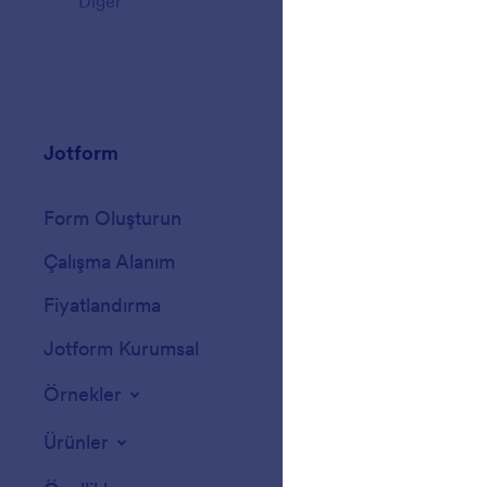
Diğer
41
Jotform
Galeri
Form Oluşturun
Şablonlar
Çalışma Alanım
Form Temaları
Fiyatlandırma
Form Widget'ları
Jotform Kurumsal
Entegrasyonlar
Örnekler
Web Site Widgetl
Ürünler