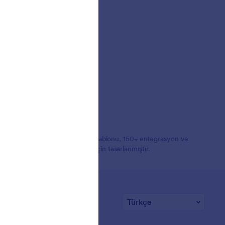
ıcı Hikayeleri
orm oluşturucudur. 20,000+ form şablonu, 150+ entegrasyon ve
 oluşturmak isteyen işletmeler için tasarlanmıştır.