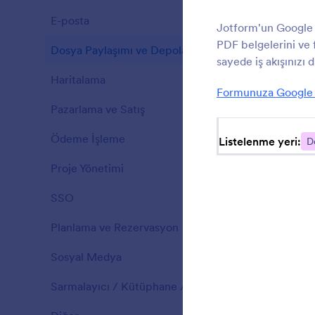
E-posta
59
Jotform'un Google 
Y
PDF belgelerini ve
d
Dosya Paylaşımı ve Depolama
24
sayede iş akışınızı
Haritalama
3
Formunuza Google D
Pazarlama ve Satış
53
Ödeme İşleme
39
Listelenme yeri:
D
Proje Yönetimi
55
SSO
4
Planlama ve Rezervasyon
25
Sosyal Medya
10
Sarmalayıcı / Kütüphane / SDK
4