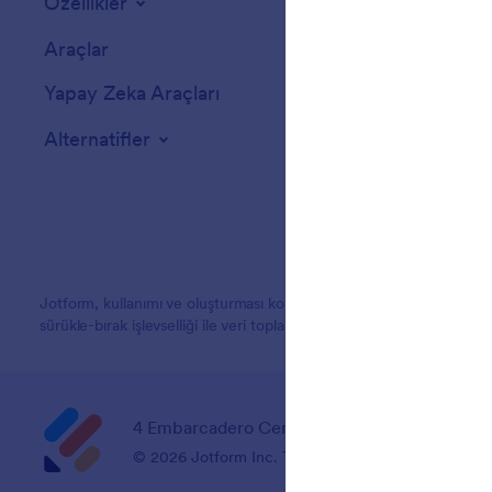
Özellikler
Araçlar
Yapay Zeka Araçları
Alternatifler
Jotform, kullanımı ve oluşturması kolay formlarıyla dünyanın dört
sürükle-bırak işlevselliği ile veri toplamayı, ödeme almayı ve iş akış
4 Embarcadero Center, Suite 780, San Franci
© 2026 Jotform Inc. The name "Jotform" and the Jo