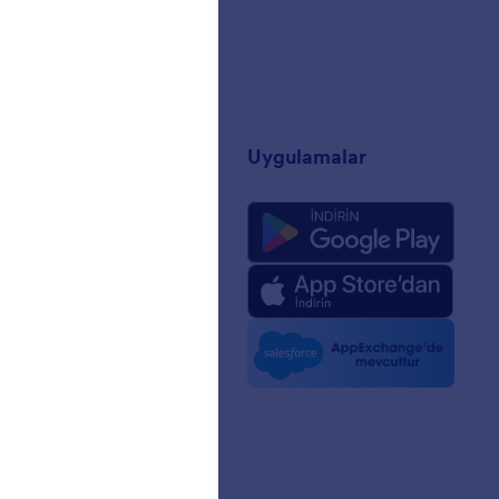
t
Uygulamalar
mızda
 Zeka için Jotform
ri
 Kiti
lerde Jotform
nler
aklıkları