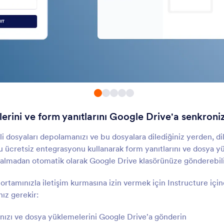
Kutu
FTP
üklenen dosyaları bulut
Form yanıtları ve dosy
epolama alanınıza gönderin
yüklemelerini sunucun
otomatik olarak gönder
Cloudinary
Zoho WorkDrive
erimli kaynak yönetimi için
Jotform form yanıtları
otform form yanıtlarını
WorkDrive'a dosya olar
loudinary'ye yükleyin
yükleyin
rini ve form yanıtlarını Google Drive'a senkroni
Buluta Rapor Aktarma
Google Drive Chro
Uzantısı
xcel raporları oluşturun ve bu
Google Drive'da Jotfo
 dosyaları depolamanızı ve bu dosyalara dilediğiniz yerden, di
aporları Dropbox ile senkronize
formları yaratın.
Bu ücretsiz entegrasyonu kullanarak form yanıtlarını ve dosya yü
din
 kalmadan otomatik olarak Google Drive klasörünüze gönderebili
Dosya İndirme Aracı
Files 2 ZIP
rtamınızla iletişim kurmasına izin vermek için Instructure içind
uby kullanarak formunuzdan
Dosya eklerini zip klasö
ız gerekir:
osyalar indirin
sıkıştırın
ınızı ve dosya yüklemelerini Google Drive'a gönderin