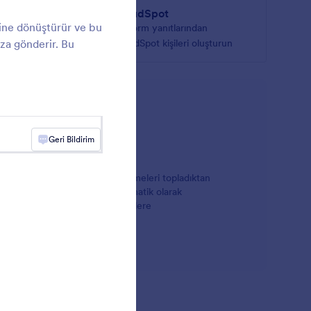
al
CloudSpot
ine dönüştürür ve bu
rını
Jotform yanıtlarından
za gönderir. Bu
CloudSpot kişileri oluşturun
Geri Bildirim
siz Dosya Paylaşımı ve Depolama
racılığıyla veri ve dosya yüklemeleri topladıktan
t depolama uygulamanız ile otomatik olarak
ilir ve zamanınızı daha önemli işlere