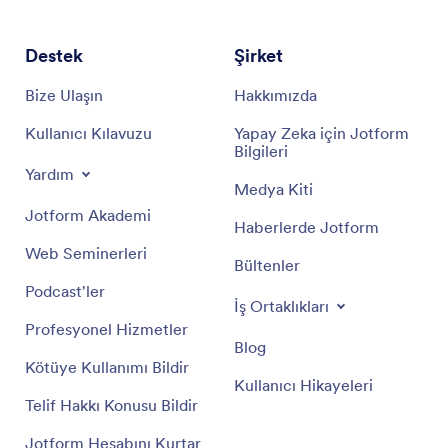
Destek
Şirket
Bize Ulaşın
Hakkımızda
Kullanıcı Kılavuzu
Yapay Zeka için Jotform
Bilgileri
Yardım
Medya Kiti
Jotform Akademi
Haberlerde Jotform
Web Seminerleri
Bültenler
Podcast'ler
İş Ortaklıkları
Profesyonel Hizmetler
Blog
Kötüye Kullanımı Bildir
Kullanıcı Hikayeleri
Telif Hakkı Konusu Bildir
Jotform Hesabını Kurtar