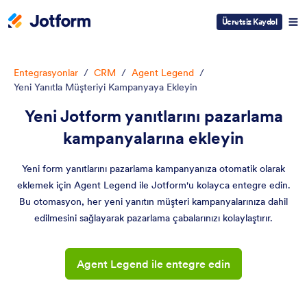
Ücretsiz Kaydol
Entegrasyonlar
/
CRM
/
Agent Legend
/
Yeni Yanıtla Müşteriyi Kampanyaya Ekleyin
Yeni Jotform yanıtlarını pazarlama
kampanyalarına ekleyin
Yeni form yanıtlarını pazarlama kampanyanıza otomatik olarak
eklemek için Agent Legend ile Jotform'u kolayca entegre edin.
Bu otomasyon, her yeni yanıtın müşteri kampanyalarınıza dahil
edilmesini sağlayarak pazarlama çabalarınızı kolaylaştırır.
Agent Legend ile entegre edin