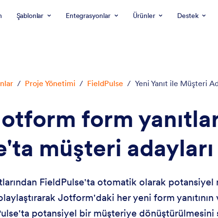
m
Şablonlar
Entegrasyonlar
Ürünler
Destek
nlar
/
Proje Yönetimi
/
FieldPulse
/
Yeni Yanıt ile Müşteri A
Jotform form yanıtla
e'ta müşteri adayları
larından FieldPulse'ta otomatik olarak potansiyel 
laylaştırarak Jotform'daki her yeni form yanıtının v
ulse'ta potansiyel bir müşteriye dönüştürülmesini 