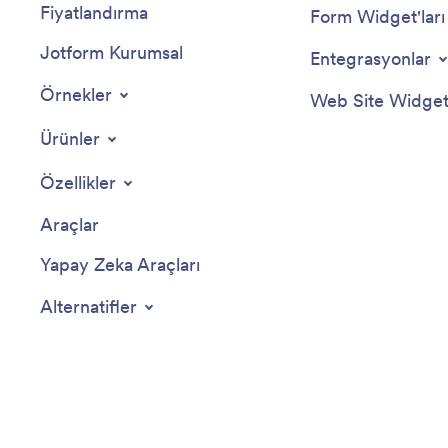
Fiyatlandırma
Form Widget'ları
Jotform Kurumsal
Entegrasyonlar
Örnekler
Web Site Widgetl
Ürünler
Özellikler
Araçlar
Yapay Zeka Araçları
Alternatifler