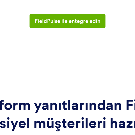
FieldPulse ile entegre edin
form yanıtlarından F
iyel müşterileri haz