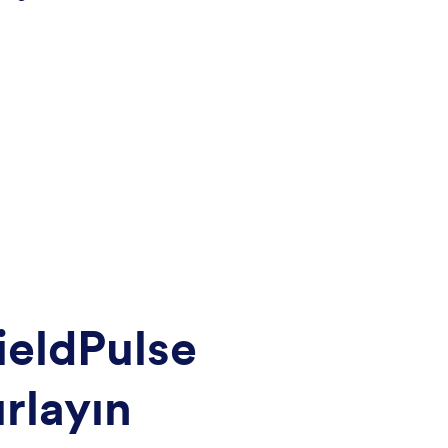
ieldPulse
ırlayın