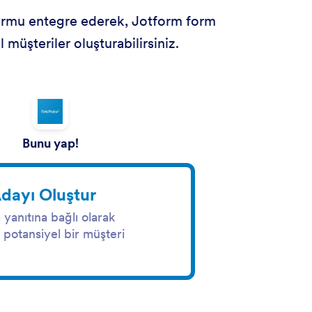
tformu entegre ederek, Jotform form
müşteriler oluşturabilirsiniz.
Bunu yap!
dayı Oluştur
yanıtına bağlı olarak
 potansiyel bir müşteri