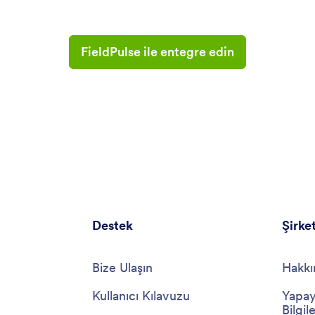
FieldPulse ile entegre edin
Destek
Şirke
Bize Ulaşın
Hakkı
Kullanıcı Kılavuzu
Yapay
Bilgile