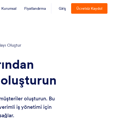
Kurumsal
Fiyatlandırma
Giriş
Ücretsiz Kaydol
dayı Oluştur
rından
 oluşturun
müşteriler oluşturun. Bu
erimli iş yönetimi için
sağlar.