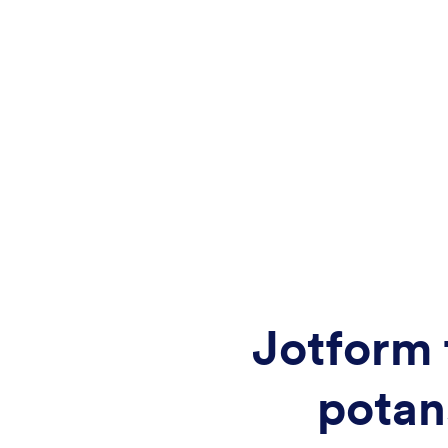
Jotform 
potans