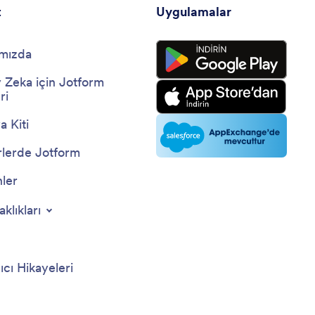
t
Uygulamalar
mızda
 Zeka için Jotform
ri
 Kiti
lerde Jotform
nler
aklıkları
ıcı Hikayeleri