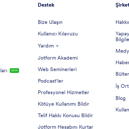
Destek
Şirke
Bize Ulaşın
Hakkı
Kullanıcı Kılavuzu
Yapay
Bilgile
Yardım
Medya
Jotform Akademi
Haber
Web Seminerleri
arı
NEW
Bülte
Podcast'ler
İş Ort
Profesyonel Hizmetler
Blog
Kötüye Kullanımı Bildir
Kullan
Telif Hakkı Konusu Bildir
Jotform Hesabını Kurtar