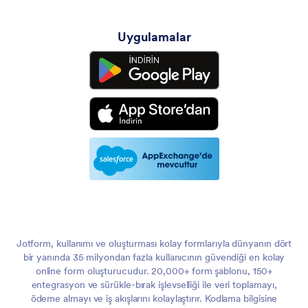
Uygulamalar
Jotform, kullanımı ve oluşturması kolay formlarıyla dünyanın dört
bir yanında 35 milyondan fazla kullanıcının güvendiği en kolay
online form oluşturucudur. 20,000+ form şablonu, 150+
entegrasyon ve sürükle-bırak işlevselliği ile veri toplamayı,
ödeme almayı ve iş akışlarını kolaylaştırır. Kodlama bilgisine