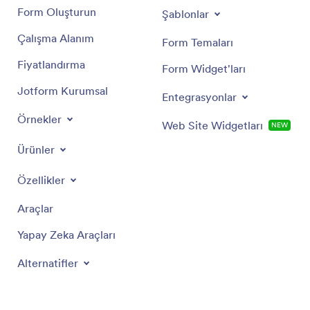
Form Oluşturun
Şablonlar
Çalışma Alanım
Form Temaları
Fiyatlandırma
Form Widget'ları
Jotform Kurumsal
Entegrasyonlar
Örnekler
Web Site Widgetları
NEW
Ürünler
Özellikler
Araçlar
Yapay Zeka Araçları
Alternatifler