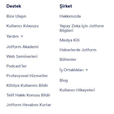
Destek
Şirket
Bize Ulaşın
Hakkımızda
Kullanıcı Kılavuzu
Yapay Zeka için Jotform
Bilgileri
Yardım
Medya Kiti
Jotform Akademi
Haberlerde Jotform
Web Seminerleri
Bültenler
Podcast'ler
İş Ortaklıkları
Profesyonel Hizmetler
Blog
Kötüye Kullanımı Bildir
Kullanıcı Hikayeleri
Telif Hakkı Konusu Bildir
Jotform Hesabını Kurtar