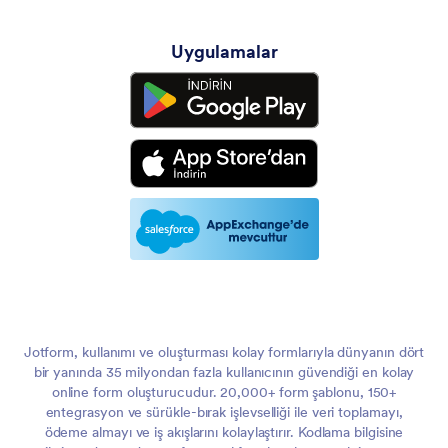
Uygulamalar
Jotform, kullanımı ve oluşturması kolay formlarıyla dünyanın dört
bir yanında 35 milyondan fazla kullanıcının güvendiği en kolay
online form oluşturucudur. 20,000+ form şablonu, 150+
entegrasyon ve sürükle-bırak işlevselliği ile veri toplamayı,
ödeme almayı ve iş akışlarını kolaylaştırır. Kodlama bilgisine