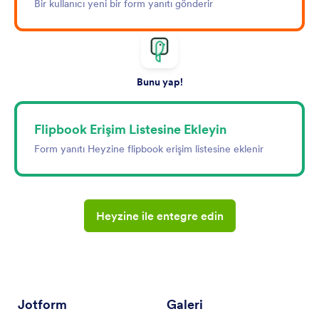
Bir kullanıcı yeni bir form yanıtı gönderir
Bunu yap!
Flipbook Erişim Listesine Ekleyin
Form yanıtı Heyzine flipbook erişim listesine eklenir
Heyzine ile entegre edin
Jotform
Galeri