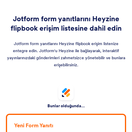
Jotform form yanıtlarını Heyzine
flipbook erişim listesine dahil edin
Jotform form yanıtlarını Heyzine flipbook erişim listenize
entegre edin. Jotform'u Heyzine ile bağlayarak, interaktif
yayınlarınızdaki gönderimleri zahmetsizce yönetebilir ve bunlara
erişebilirsiniz.
Bunlar olduğunda...
Yeni Form Yanıtı