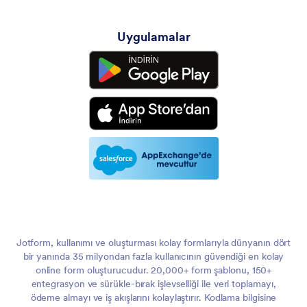
Uygulamalar
Jotform, kullanımı ve oluşturması kolay formlarıyla dünyanın dört
bir yanında 35 milyondan fazla kullanıcının güvendiği en kolay
online form oluşturucudur. 20,000+ form şablonu, 150+
entegrasyon ve sürükle-bırak işlevselliği ile veri toplamayı,
ödeme almayı ve iş akışlarını kolaylaştırır. Kodlama bilgisine