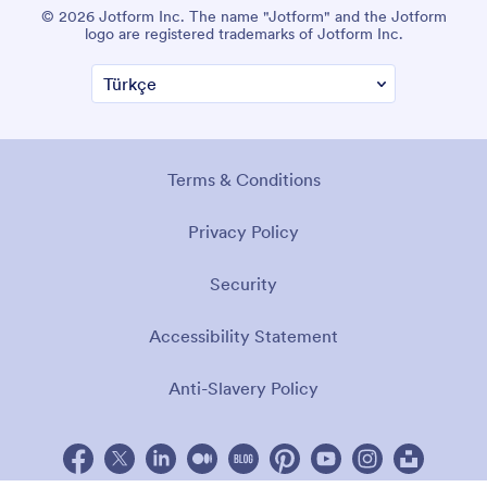
© 2026 Jotform Inc. The name "Jotform" and the Jotform
logo are registered trademarks of Jotform Inc.
Terms & Conditions
Privacy Policy
Security
Accessibility Statement
Anti-Slavery Policy