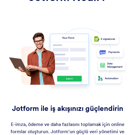
Jotform ile iş akışınızı güçlendirin
E-imza, ödeme ve daha fazlasını toplamak için online
formlar oluşturun. Jotform'un güçlü veri yönetimi ve