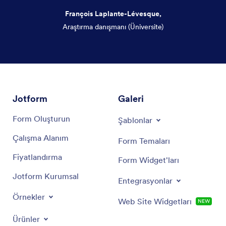
François Laplante-Lévesque,
Araştırma danışmanı (Üniversite)
Diyalog sonu
Jotform
Galeri
Form Oluşturun
Şablonlar
Çalışma Alanım
Form Temaları
Fiyatlandırma
Form Widget'ları
Jotform Kurumsal
Entegrasyonlar
Örnekler
Web Site Widgetları
NEW
Ürünler