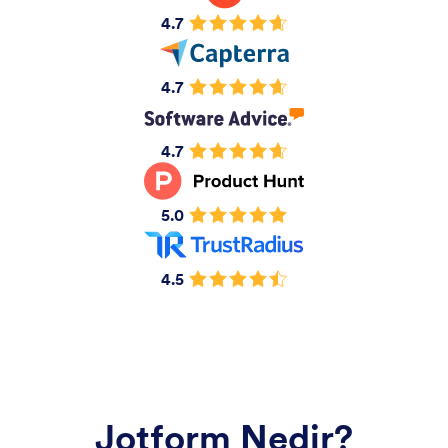
4.7
4.7
4.7
5.0
4.5
Jotform Nedir?