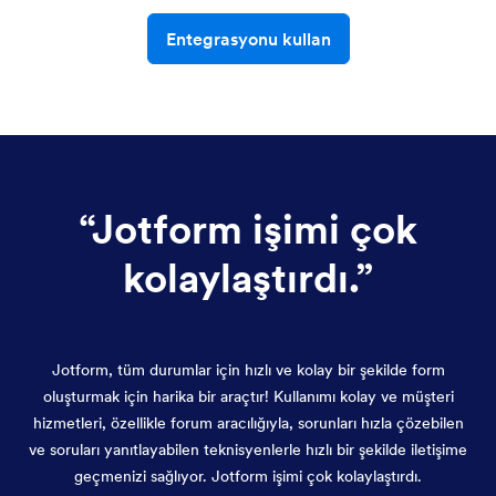
Entegrasyonu kullan
“
Jotform işimi çok
kolaylaştırdı.
”
Jotform, tüm durumlar için hızlı ve kolay bir şekilde form
oluşturmak için harika bir araçtır! Kullanımı kolay ve müşteri
hizmetleri, özellikle forum aracılığıyla, sorunları hızla çözebilen
ve soruları yanıtlayabilen teknisyenlerle hızlı bir şekilde iletişime
geçmenizi sağlıyor. Jotform işimi çok kolaylaştırdı.