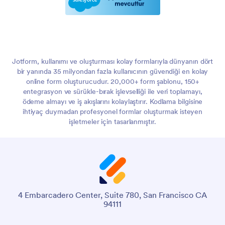
Jotform, kullanımı ve oluşturması kolay formlarıyla dünyanın dört
bir yanında 35 milyondan fazla kullanıcının güvendiği en kolay
online form oluşturucudur. 20,000+ form şablonu, 150+
entegrasyon ve sürükle-bırak işlevselliği ile veri toplamayı,
ödeme almayı ve iş akışlarını kolaylaştırır. Kodlama bilgisine
ihtiyaç duymadan profesyonel formlar oluşturmak isteyen
işletmeler için tasarlanmıştır.
4 Embarcadero Center, Suite 780, San Francisco CA
94111