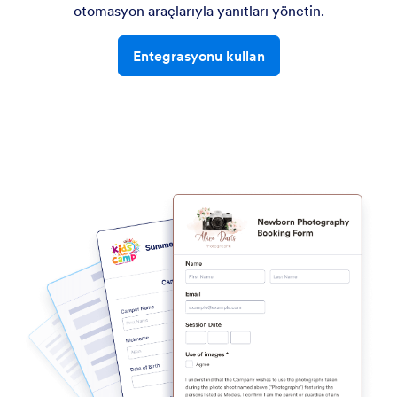
otomasyon araçlarıyla yanıtları yönetin.
Entegrasyonu kullan