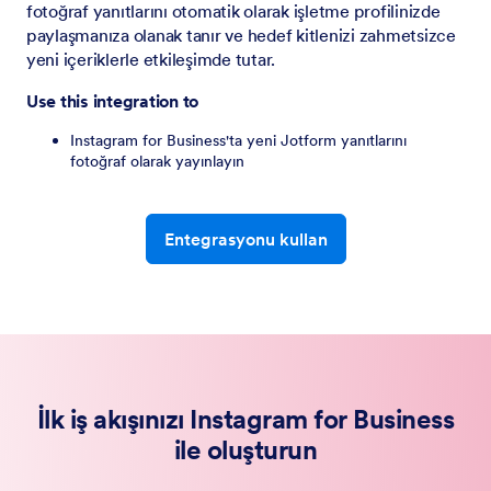
fotoğraf yanıtlarını otomatik olarak işletme profilinizde
paylaşmanıza olanak tanır ve hedef kitlenizi zahmetsizce
yeni içeriklerle etkileşimde tutar.
Use this integration to
Instagram for Business'ta yeni Jotform yanıtlarını
fotoğraf olarak yayınlayın
Entegrasyonu kullan
İlk iş akışınızı Instagram for Business
ile oluşturun