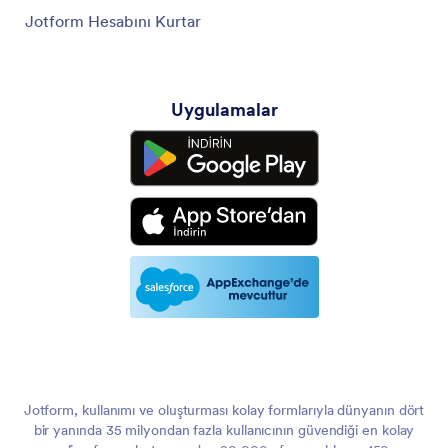
Jotform Hesabını Kurtar
Uygulamalar
Jotform, kullanımı ve oluşturması kolay formlarıyla dünyanın dört
bir yanında 35 milyondan fazla kullanıcının güvendiği en kolay