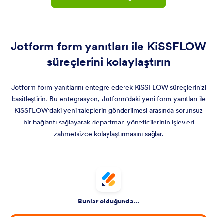
Jotform form yanıtları ile KiSSFLOW
süreçlerini kolaylaştırın
Jotform form yanıtlarını entegre ederek KiSSFLOW süreçlerinizi
basitleştirin. Bu entegrasyon, Jotform'daki yeni form yanıtları ile
KiSSFLOW'daki yeni taleplerin gönderilmesi arasında sorunsuz
bir bağlantı sağlayarak departman yöneticilerinin işlevleri
zahmetsizce kolaylaştırmasını sağlar.
Bunlar olduğunda...