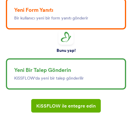
Yeni Form Yanıtı
Bir kullanıcı yeni bir form yanıtı gönderir
Bunu yap!
Yeni Bir Talep Gönderin
KiSSFLOW'da yeni bir talep gönderilir
KiSSFLOW ile entegre edin