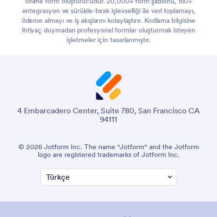
online form oluşturucudur. 20,000+ form şablonu, 150+
entegrasyon ve sürükle-bırak işlevselliği ile veri toplamayı,
ödeme almayı ve iş akışlarını kolaylaştırır. Kodlama bilgisine
ihtiyaç duymadan profesyonel formlar oluşturmak isteyen
işletmeler için tasarlanmıştır.
4 Embarcadero Center, Suite 780, San Francisco CA
94111
© 2026 Jotform Inc. The name "Jotform" and the Jotform
logo are registered trademarks of Jotform Inc.