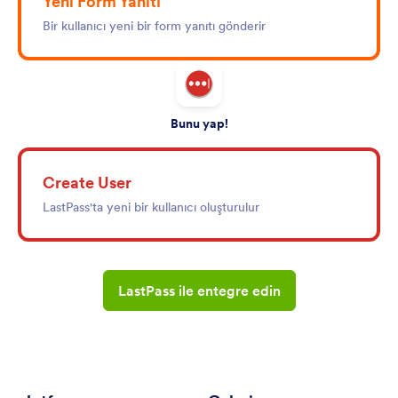
Yeni Form Yanıtı
Bir kullanıcı yeni bir form yanıtı gönderir
Bunu yap!
Create User
LastPass'ta yeni bir kullanıcı oluşturulur
LastPass ile entegre edin