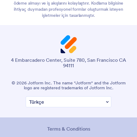
ödeme almayı ve iş akışlarını kolaylaştırır. Kodlama bilgisine
ihtiyaç duymadan profesyonel formlar oluşturmak isteyen
işletmeler için tasarlanmıştır.
4 Embarcadero Center, Suite 780, San Francisco CA
94111
© 2026 Jotform Inc. The name "Jotform" and the Jotform
logo are registered trademarks of Jotform Inc.
Terms & Conditions