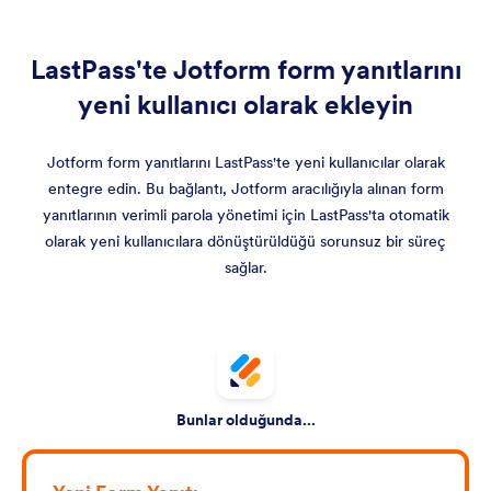
LastPass'te Jotform form yanıtlarını
yeni kullanıcı olarak ekleyin
Jotform form yanıtlarını LastPass'te yeni kullanıcılar olarak
entegre edin. Bu bağlantı, Jotform aracılığıyla alınan form
yanıtlarının verimli parola yönetimi için LastPass'ta otomatik
olarak yeni kullanıcılara dönüştürüldüğü sorunsuz bir süreç
sağlar.
Bunlar olduğunda...