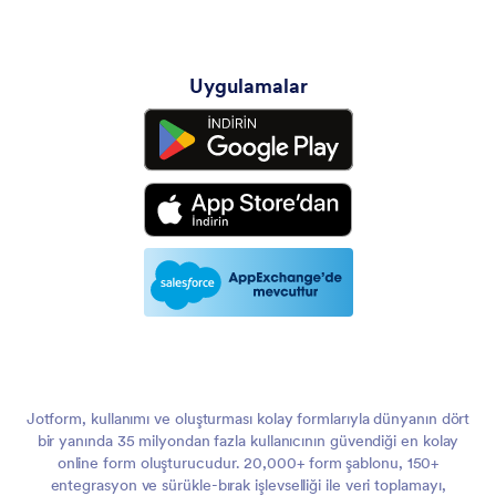
Uygulamalar
Jotform, kullanımı ve oluşturması kolay formlarıyla dünyanın dört
bir yanında 35 milyondan fazla kullanıcının güvendiği en kolay
online form oluşturucudur. 20,000+ form şablonu, 150+
entegrasyon ve sürükle-bırak işlevselliği ile veri toplamayı,