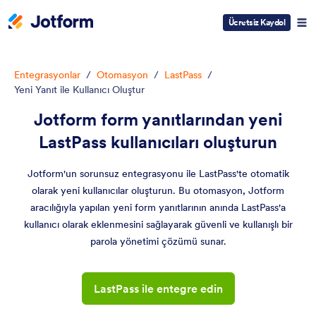
Ücretsiz Kaydol
Entegrasyonlar
/
Otomasyon
/
LastPass
/
Yeni Yanıt ile Kullanıcı Oluştur
Jotform form yanıtlarından yeni
LastPass kullanıcıları oluşturun
Jotform'un sorunsuz entegrasyonu ile LastPass'te otomatik
olarak yeni kullanıcılar oluşturun. Bu otomasyon, Jotform
aracılığıyla yapılan yeni form yanıtlarının anında LastPass'a
kullanıcı olarak eklenmesini sağlayarak güvenli ve kullanışlı bir
parola yönetimi çözümü sunar.
LastPass ile entegre edin