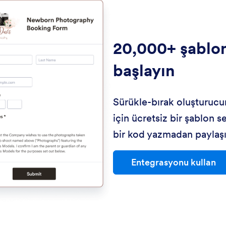
20,000+ şablo
başlayın
Sürükle-bırak oluşturucu
için ücretsiz bir şablon s
bir kod yazmadan paylaşın
Entegrasyonu kullan