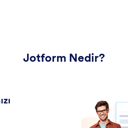
Jotform Nedir?
ızı