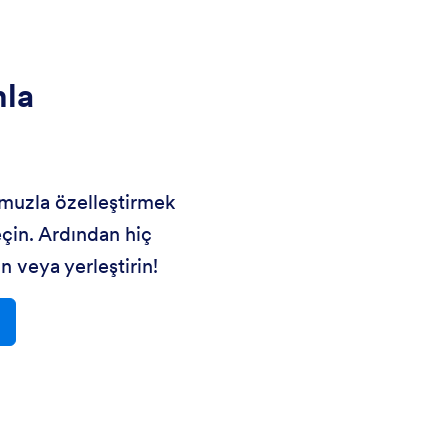
nla
muzla özelleştirmek
eçin. Ardından hiç
 veya yerleştirin!