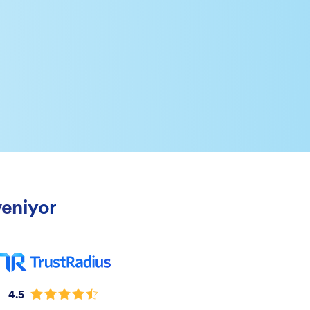
veniyor
4.5