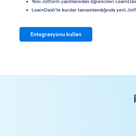
Yeni Jotform yanıtlarından öğrencileri LearnDas
LearnDash'te kurslar tamamlandığında yeni Jotf
Entegrasyonu kullan