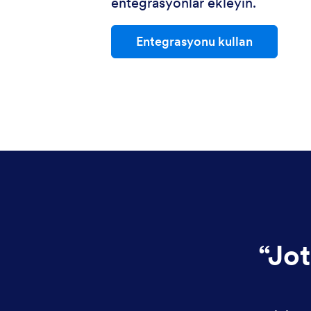
entegrasyonlar ekleyin.
Entegrasyonu kullan
“
Jot