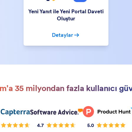
Yeni Yanıt ile Yeni Portal Daveti
Oluştur
Detaylar
m'a 35 milyondan fazla kullanıcı gü
4.7
5.0