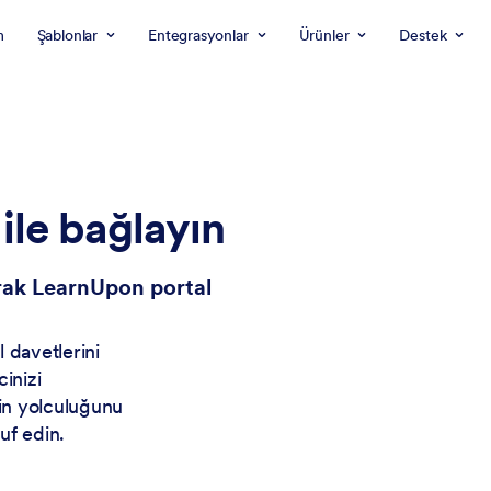
m
Şablonlar
Entegrasyonlar
Ürünler
Destek
ile bağlayın
rak LearnUpon portal
 davetlerini
inizi
izin yolculuğunu
uf edin.