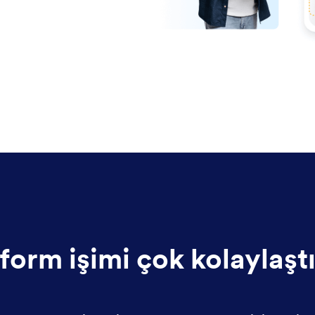
form işimi çok kolaylaştı