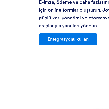
E-imza, ödeme ve daha fazlasın
için online formlar oluşturun. J
güçlü veri yönetimi ve otomasy
araçlarıyla yanıtları yönetin.
Entegrasyonu kullan