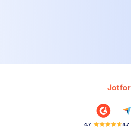
Jotfor
4.7
4.7