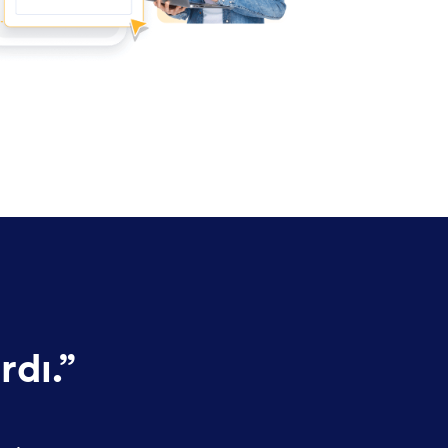
rdı.
”