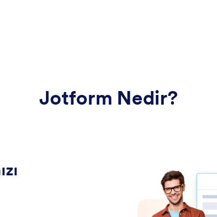
Jotform Nedir?
ızı