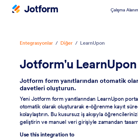
Çalışma Alanı
Diyalog başlangıcı
Entegrasyonlar
/
Diğer
/
LearnUpon
Jotform'u LearnUpon 
Jotform form yanıtlarından otomatik ola
davetleri oluşturun.
Yeni Jotform form yanıtlarından LearnUpon portal
otomatik olarak oluşturarak e-öğrenme kayıt sürec
kolaylaştırın. Bu kusursuz iş akışıyla öğrencilerin
geliştirin ve manuel veri girişiyle zamandan tasarr
Use this integration to