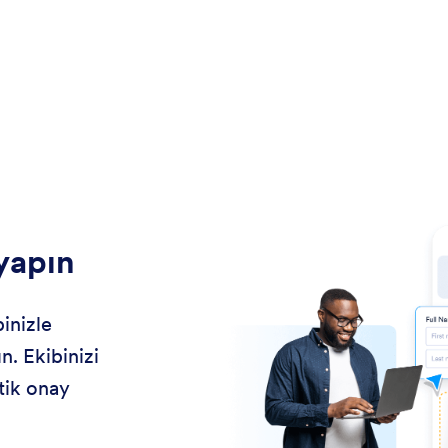
 yapın
binizle
ın. Ekibinizi
tik onay