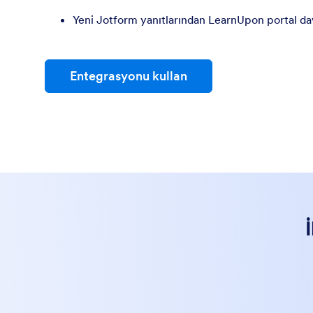
Yeni Jotform yanıtlarından LearnUpon portal dav
Entegrasyonu kullan