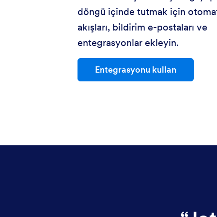
döngü içinde tutmak için otoma
akışları, bildirim e-postaları ve
entegrasyonlar ekleyin.
Entegrasyonu kullan