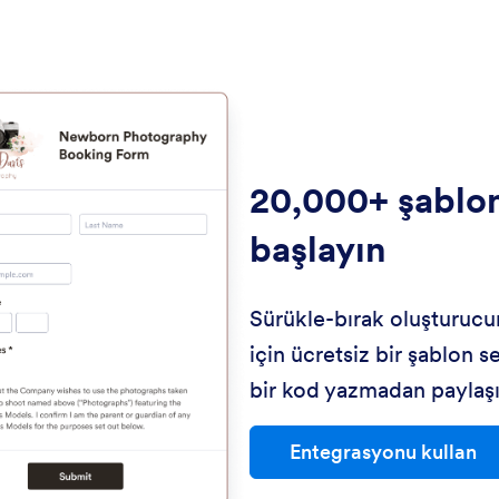
20,000+ şablo
başlayın
Sürükle-bırak oluşturucu
için ücretsiz bir şablon s
bir kod yazmadan paylaşın
Entegrasyonu kullan