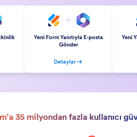
tkinlik
Yeni Form Yanıtıyla E-posta
Yeni Y
Gönder
Detaylar
m'a 35 milyondan fazla kullanıcı gü