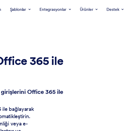
m
Şablonlar
Entegrasyonlar
Ürünler
Destek
ffice 365 ile
irişlerini Office 365 ile
5 ile bağlayarak
matikleştirin.
nliği veya e-
laştırır ve