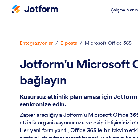
Çalışma Alanı
Diyalog başlangıcı
Entegrasyonlar
/
E-posta
/
Microsoft Office 365
Jotform'u Microsoft O
bağlayın
Kusursuz etkinlik planlaması için Jotform g
senkronize edin.
Zapier aracılığıyla Jotform'u Microsoft Office 36
etkinlik organizasyonunuzu ve ekip iletişiminizi oto
Her yeni form yanıtı, Office 365'te bir takvim etki
posta oluşturulmasını tetikleyerek iş akışınızı kolay