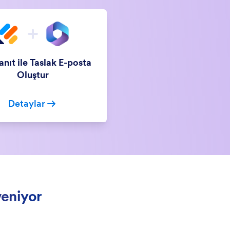
anıt ile Taslak E-posta
Oluştur
Detaylar
veniyor