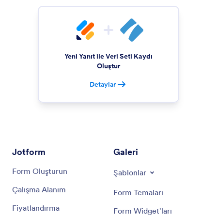
Yeni Yanıt ile Veri Seti Kaydı
Oluştur
Detaylar
Jotform
Galeri
Form Oluşturun
Şablonlar
Çalışma Alanım
Form Temaları
Fiyatlandırma
Form Widget'ları