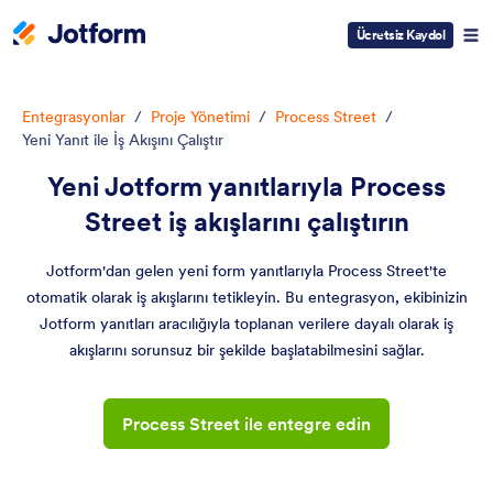
Ücretsiz Kaydol
Entegrasyonlar
/
Proje Yönetimi
/
Process Street
/
Yeni Yanıt ile İş Akışını Çalıştır
Yeni Jotform yanıtlarıyla Process
Street iş akışlarını çalıştırın
Jotform'dan gelen yeni form yanıtlarıyla Process Street'te
otomatik olarak iş akışlarını tetikleyin. Bu entegrasyon, ekibinizin
Jotform yanıtları aracılığıyla toplanan verilere dayalı olarak iş
akışlarını sorunsuz bir şekilde başlatabilmesini sağlar.
Process Street ile entegre edin