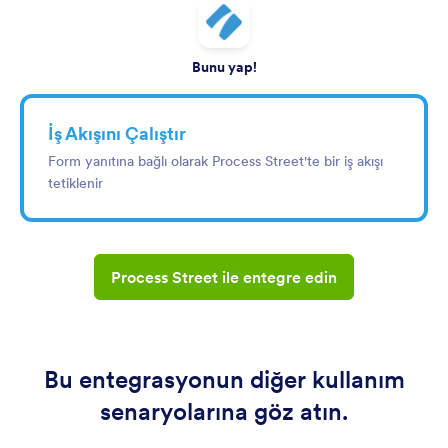
Bunu yap!
İş Akışını Çalıştır
Form yanıtına bağlı olarak Process Street'te bir iş akışı
tetiklenir
Process Street ile entegre edin
Bu entegrasyonun diğer kullanım
senaryolarına göz atın.