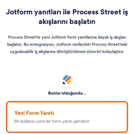
Jotform yanıtları ile Process Street iş
akışlarını başlatın
Process Street'te yeni Jotform form yanıtlarına dayalı iş akışları
başlatın. Bu entegrasyon, Jotform verilerinin Process Street'teki
uygulanabilir iş akışlarına dönüştürülmesi sürecini kolaylaştırır.
Bunlar olduğunda...
Yeni Form Yanıtı
Bir kullanıcı yeni bir form yanıtı gönderir