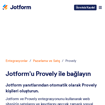
Ücretsiz Kaydol
Diyalog başlangıcı
Entegrasyonlar
/
Pazarlama ve Satış
/
Provely
Jotform'u Provely ile bağlayın
Jotform yanıtlarından otomatik olarak Provely
kişileri oluşturun.
Jotform ve Provely entegrasyonunu kullanarak web
sitenizin satışlarını ve kayıtlarını gerçek zamanlı sosyal