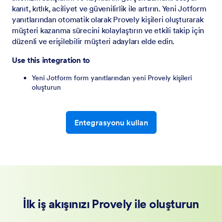
kanıt, kıtlık, aciliyet ve güvenilirlik ile artırın. Yeni Jotform
yanıtlarından otomatik olarak Provely kişileri oluşturarak
müşteri kazanma sürecini kolaylaştırın ve etkili takip için
düzenli ve erişilebilir müşteri adayları elde edin.
Use this integration to
Yeni Jotform form yanıtlarından yeni Provely kişileri
oluşturun
Entegrasyonu kullan
İlk iş akışınızı Provely ile oluşturun