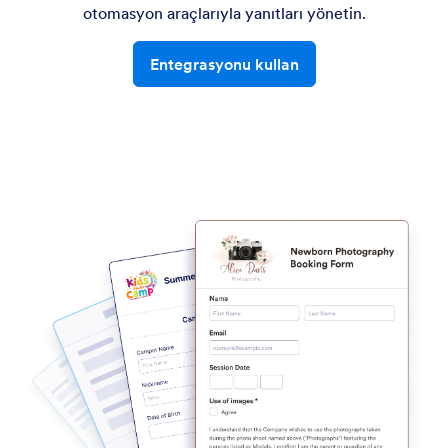
otomasyon araçlarıyla yanıtları yönetin.
Entegrasyonu kullan