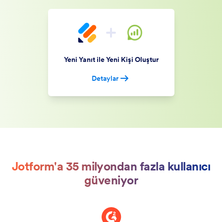
Yeni Yanıt ile Yeni Kişi Oluştur
Detaylar
Jotform'a 35 milyondan fazla kullanıcı
güveniyor