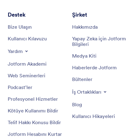
Destek
Şirket
Bize Ulaşın
Hakkımızda
Kullanıcı Kılavuzu
Yapay Zeka için Jotform
Bilgileri
Yardım
Medya Kiti
Jotform Akademi
Haberlerde Jotform
Web Seminerleri
Bültenler
Podcast'ler
İş Ortaklıkları
Profesyonel Hizmetler
Blog
Kötüye Kullanımı Bildir
Kullanıcı Hikayeleri
Telif Hakkı Konusu Bildir
Jotform Hesabını Kurtar