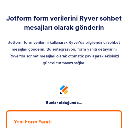
Jotform form verilerini Ryver sohbet
mesajları olarak gönderin
Jotform form verilerini kullanarak Ryver'da bilgilendirici sohbet
mesajları gönderin. Bu entegrasyon, form yanıtı detaylarını
Ryver'da sohbet mesajları olarak otomatik paylaşarak ekibinizi
güncel tutmanızı sağlar.
Bunlar olduğunda...
Yeni Form Yanıtı