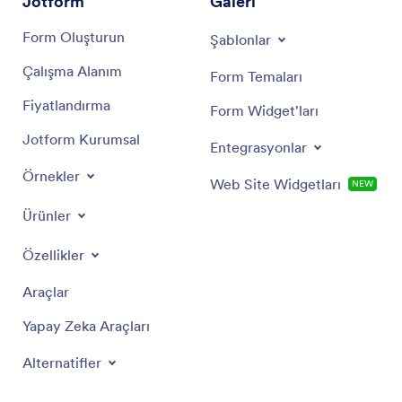
Jotform
Galeri
Form Oluşturun
Şablonlar
Çalışma Alanım
Form Temaları
Fiyatlandırma
Form Widget'ları
Jotform Kurumsal
Entegrasyonlar
Örnekler
Web Site Widgetları
NEW
Ürünler
Özellikler
Araçlar
Yapay Zeka Araçları
Alternatifler