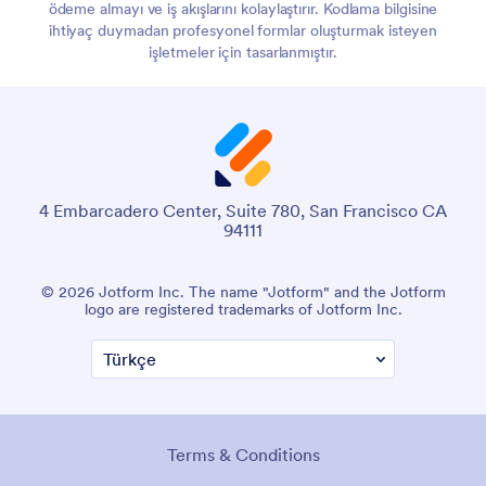
ödeme almayı ve iş akışlarını kolaylaştırır. Kodlama bilgisine
ihtiyaç duymadan profesyonel formlar oluşturmak isteyen
işletmeler için tasarlanmıştır.
4 Embarcadero Center, Suite 780, San Francisco CA
94111
© 2026 Jotform Inc. The name "Jotform" and the Jotform
logo are registered trademarks of Jotform Inc.
Terms & Conditions