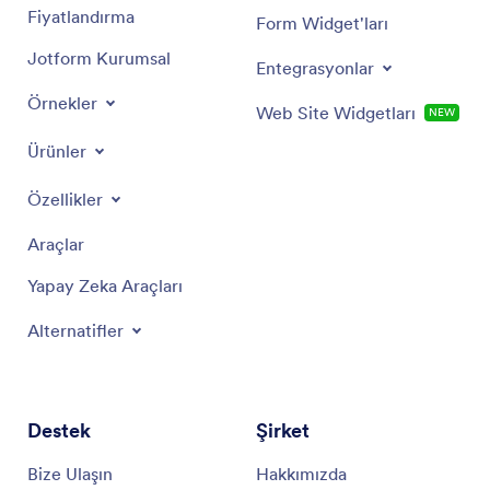
Fiyatlandırma
Form Widget'ları
Jotform Kurumsal
Entegrasyonlar
Örnekler
Web Site Widgetları
NEW
Ürünler
Özellikler
Araçlar
Yapay Zeka Araçları
Alternatifler
Destek
Şirket
Bize Ulaşın
Hakkımızda