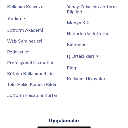
Kullanıcı Kılavuzu
Yapay Zeka için Jotform
Bilgileri
Yardım
Medya Kiti
Jotform Akademi
Haberlerde Jotform
Web Seminerleri
Bültenler
Podcast'ler
İş Ortaklıkları
Profesyonel Hizmetler
Blog
Kötüye Kullanımı Bildir
Kullanıcı Hikayeleri
Telif Hakkı Konusu Bildir
Jotform Hesabını Kurtar
Uygulamalar