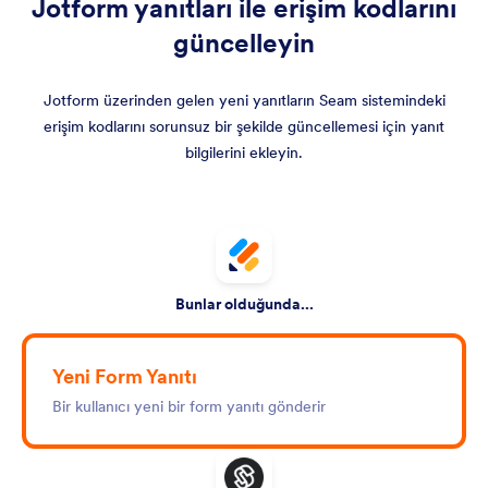
Jotform yanıtları ile erişim kodlarını
güncelleyin
Jotform üzerinden gelen yeni yanıtların Seam sistemindeki
erişim kodlarını sorunsuz bir şekilde güncellemesi için yanıt
bilgilerini ekleyin.
Bunlar olduğunda...
Yeni Form Yanıtı
Bir kullanıcı yeni bir form yanıtı gönderir