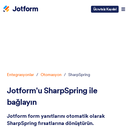
Ücretsiz Kaydol
Diyalog başlangıcı
Entegrasyonlar
/
Otomasyon
/
SharpSpring
Jotform'u SharpSpring ile
bağlayın
Jotform form yanıtlarını otomatik olarak
SharpSpring fırsatlarına dönüştürün.