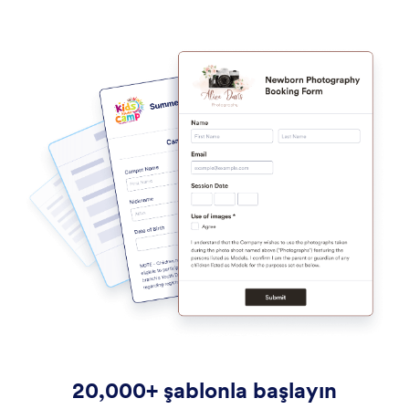
20,000+ şablonla başlayın