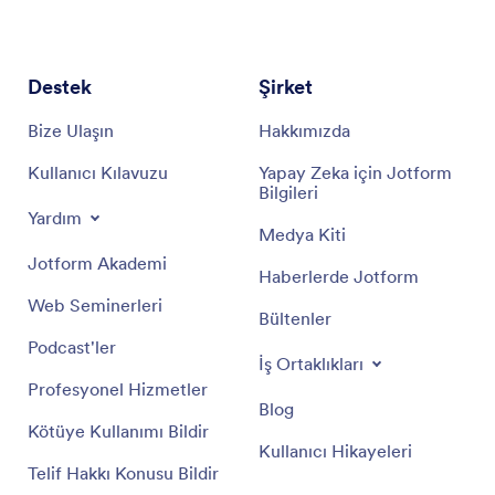
Destek
Şirket
Bize Ulaşın
Hakkımızda
Kullanıcı Kılavuzu
Yapay Zeka için Jotform
Bilgileri
Yardım
Medya Kiti
Jotform Akademi
Haberlerde Jotform
Web Seminerleri
Bültenler
Podcast'ler
İş Ortaklıkları
Profesyonel Hizmetler
Blog
Kötüye Kullanımı Bildir
Kullanıcı Hikayeleri
Telif Hakkı Konusu Bildir