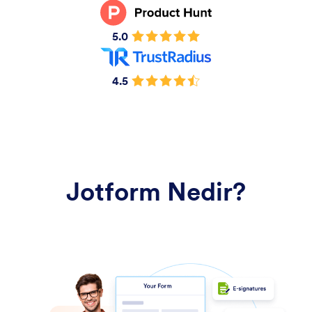
5.0
4.5
Jotform Nedir?