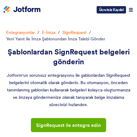
Ücretsiz Kaydol
Entegrasyonlar
/
E-İmza
/
SignRequest
/
Yeni Yanıt ile İmza Şablonundan İmza Talebi Gönder
Şablonlardan SignRequest belgeleri
gönderin
Jotform'un sorunsuz entegrasyonu ile şablonlardan SignRequest
belgelerini otomatik olarak gönderin. Bu otomasyon, önceden
tanımlanmış şablonları kullanarak belgeleri kolayca oluşturmanıza
ve imzaya göndermenize olanak tanıyarak belge imzalama
sürecinizi hızlandırır.
SignRequest ile entegre edin