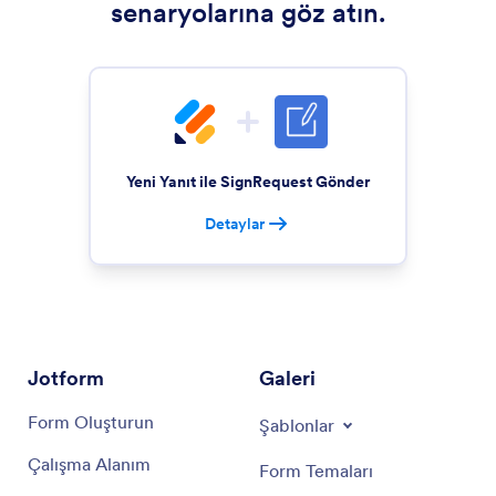
senaryolarına göz atın.
Yeni Yanıt ile SignRequest Gönder
Detaylar
Jotform
Galeri
Form Oluşturun
Şablonlar
Çalışma Alanım
Form Temaları