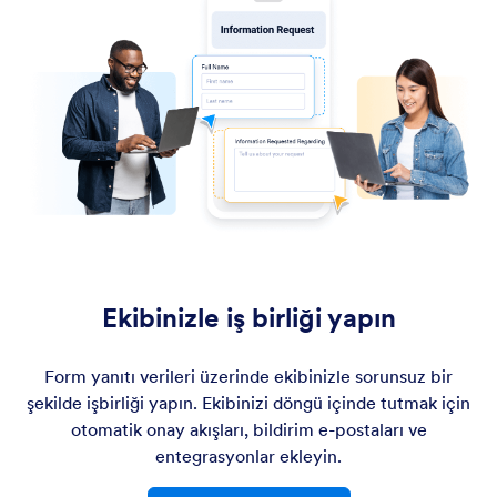
Ekibinizle iş birliği yapın
Form yanıtı verileri üzerinde ekibinizle sorunsuz bir
şekilde işbirliği yapın. Ekibinizi döngü içinde tutmak için
otomatik onay akışları, bildirim e-postaları ve
entegrasyonlar ekleyin.