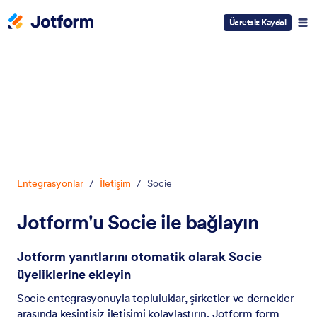
Ücretsiz Kaydol
Diyalog başlangıcı
Entegrasyonlar
/
İletişim
/
Socie
Jotform'u Socie ile bağlayın
Jotform yanıtlarını otomatik olarak Socie
üyeliklerine ekleyin
Socie entegrasyonuyla topluluklar, şirketler ve dernekler
arasında kesintisiz iletişimi kolaylaştırın. Jotform form