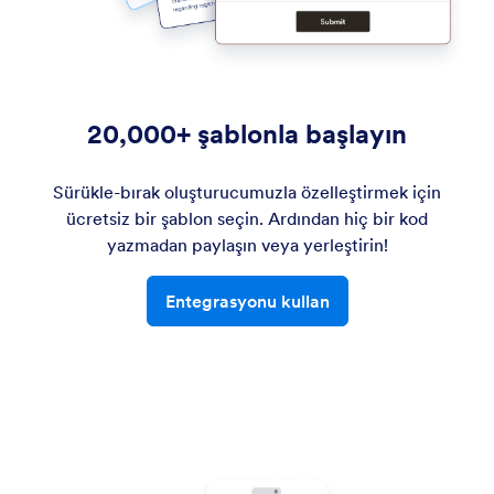
20,000+ şablonla başlayın
Sürükle-bırak oluşturucumuzla özelleştirmek için
ücretsiz bir şablon seçin. Ardından hiç bir kod
yazmadan paylaşın veya yerleştirin!
Entegrasyonu kullan