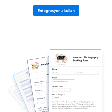
Entegrasyonu kullan