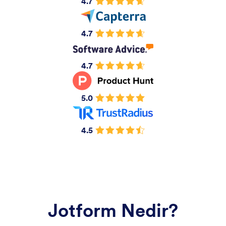
4.7
4.7
4.7
5.0
4.5
Jotform Nedir?