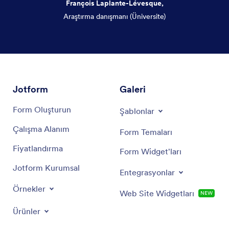
François Laplante-Lévesque,
Araştırma danışmanı (Üniversite)
Diyalog sonu
Jotform
Galeri
Form Oluşturun
Şablonlar
Çalışma Alanım
Form Temaları
Fiyatlandırma
Form Widget'ları
Jotform Kurumsal
Entegrasyonlar
Örnekler
Web Site Widgetları
NEW
Ürünler