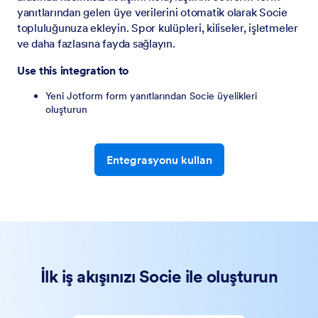
yanıtlarından gelen üye verilerini otomatik olarak Socie
topluluğunuza ekleyin. Spor kulüpleri, kiliseler, işletmeler
ve daha fazlasına fayda sağlayın.
Use this integration to
Yeni Jotform form yanıtlarından Socie üyelikleri
oluşturun
Entegrasyonu kullan
İlk iş akışınızı Socie ile oluşturun