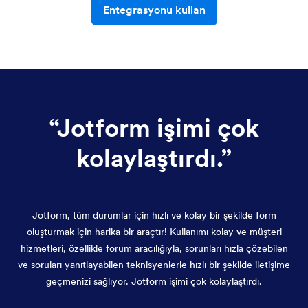
Entegrasyonu kullan
“
Jotform işimi çok
kolaylaştırdı.
”
Jotform, tüm durumlar için hızlı ve kolay bir şekilde form
oluşturmak için harika bir araçtır! Kullanımı kolay ve müşteri
hizmetleri, özellikle forum aracılığıyla, sorunları hızla çözebilen
ve soruları yanıtlayabilen teknisyenlerle hızlı bir şekilde iletişime
geçmenizi sağlıyor. Jotform işimi çok kolaylaştırdı.