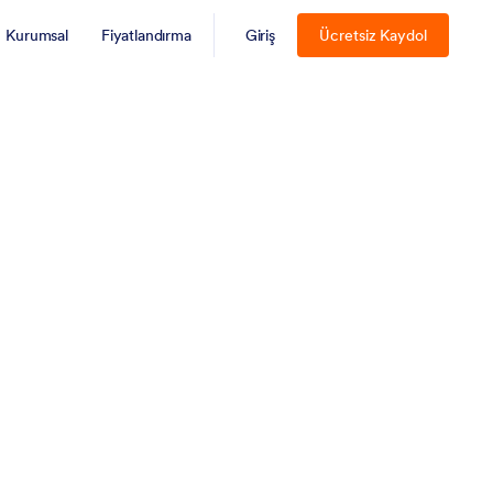
Kurumsal
Fiyatlandırma
Giriş
Ücretsiz Kaydol