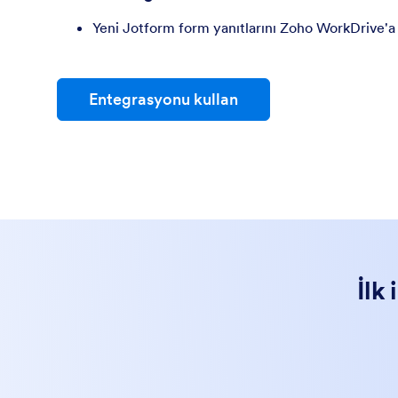
Yeni Jotform form yanıtlarını Zoho WorkDrive'a
Entegrasyonu kullan
İlk