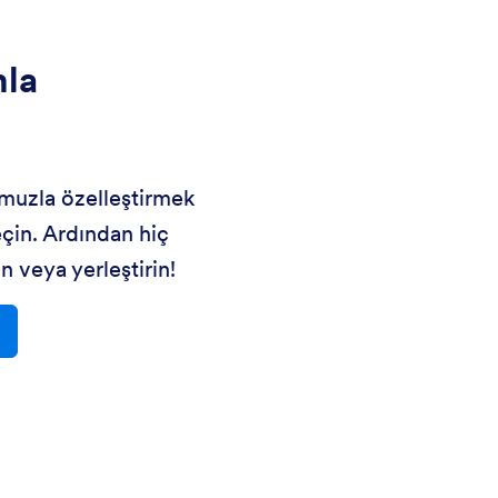
nla
muzla özelleştirmek
eçin. Ardından hiç
 veya yerleştirin!