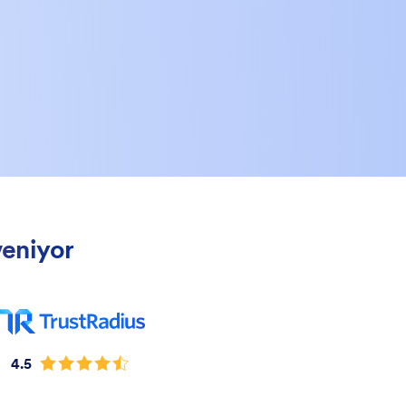
veniyor
4.5