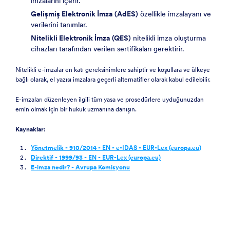
imzalarını içerir.
Gelişmiş Elektronik İmza (AdES)
özellikle imzalayanı ve
verilerini tanımlar.
Nitelikli Elektronik İmza (QES)
nitelikli imza oluşturma
cihazları tarafından verilen sertifikaları gerektirir.
Nitelikli e-imzalar en katı gereksinimlere sahiptir ve koşullara ve ülkeye
bağlı olarak, el yazısı imzalara geçerli alternatifler olarak kabul edilebilir.
E-imzaları düzenleyen ilgili tüm yasa ve prosedürlere uyduğunuzdan
emin olmak için bir hukuk uzmanına danışın.
Kaynaklar
:
Yönetmelik - 910/2014 - EN - e-IDAS - EUR-Lex (europa.eu)
Direktif - 1999/93 - EN - EUR-Lex (europa.eu)
E-imza nedir? - Avrupa Komisyonu