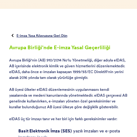
E-imza Yasa Kılavuzuna Geri Dön
Avrupa Birliği'nde E-imza Yasal Geçerliliği
Avrupa Birliği'nin (AB) 910/2014 No'lu Yönetmeliği, diğer adıyla eIDAS,
AB içerisinde elektronik kimlik ve güven hizmetlerini düzenlemektedir.
eIDAS, daha önce e-imzaları kapsayan 1999/93/EC Direktifi'nin yerini
alarak 2016 yılında tam olarak yürürlüğe girmiştir.
AB üyesi ülkeler eIDAS düzenlemesinin uygulanmasını kendi
yasalarında ve medeni kanunlarında yönetmektedir. eIDAS çerçevesi AB
genelinde kullanılırken, e-imzaları yöneten özel gereksinimler ve
kurallar bulunduğunuz AB üyesi ülkeye göre değişiklik gösterebilir.
eIDAS üç tür imzayı tanır ve her biri için farklı gereksinimler vardır:
Basit Elektronik İmza (SES)
yazılı imzaları ve e-posta