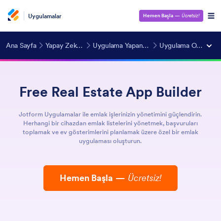
Uygulamalar
Hemen Başla
—
Ücretsiz!
Ana Sayfa
Yapay Zeka Araçları
Uygulama Yapan Yapay Zeka
Uygulama Oluşturucular
Free Real Estate App Builder
Jotform Uygulamalar ile emlak işlerinizin yönetimini güçlendirin.
Herhangi bir cihazdan emlak listelerini yönetmek, başvuruları
toplamak ve ev gösterimlerini planlamak üzere özel bir emlak
uygulaması oluşturun.
Hemen Başla
—
Ücretsiz!