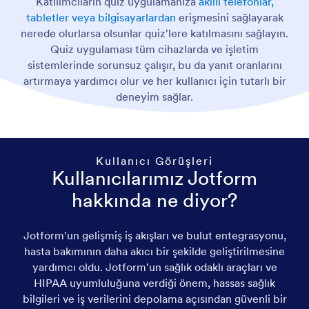
Katılımcıların quiz uygulamanıza
akıllı telefonlar,
tabletler veya bilgisayarlardan
erişmesini sağlayarak
nerede olurlarsa olsunlar quiz'lere katılmasını sağlayın.
Quiz uygulaması tüm cihazlarda ve işletim
sistemlerinde sorunsuz çalışır, bu da yanıt oranlarını
artırmaya yardımcı olur ve her kullanıcı için tutarlı bir
deneyim sağlar.
Kullanıcı Görüşleri
Kullanıcılarımız Jotform
hakkında ne diyor?
Jotform'un gelişmiş iş akışları ve bulut entegrasyonu,
hasta bakımının daha akıcı bir şekilde geliştirilmesine
yardımcı oldu. Jotform'un sağlık odaklı araçları ve
HIPAA uyumluluğuna verdiği önem, hassas sağlık
bilgileri ve iş verilerini depolama açısından güvenli bir