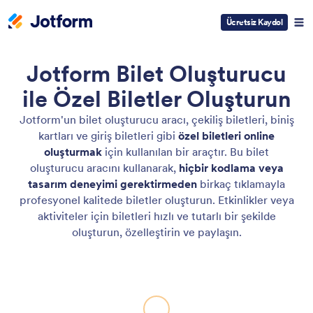
Ücretsiz Kaydol
Jotform Bilet Oluşturucu
ile Özel Biletler Oluşturun
Jotform'un bilet oluşturucu aracı, çekiliş biletleri, biniş
kartları ve giriş biletleri gibi
özel biletleri online
oluşturmak
için kullanılan bir araçtır. Bu bilet
oluşturucu aracını kullanarak,
hiçbir kodlama veya
tasarım deneyimi gerektirmeden
birkaç tıklamayla
profesyonel kalitede biletler oluşturun. Etkinlikler veya
aktiviteler için biletleri hızlı ve tutarlı bir şekilde
oluşturun, özelleştirin ve paylaşın.