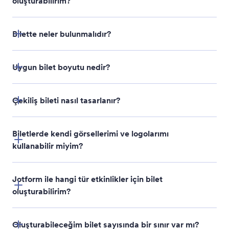
oluşturabilirim?
Bilette neler bulunmalıdır?
PDF Düzenleyici'de
Uygun bilet boyutu nedir?
Çekiliş bileti nasıl tasarlanır?
Biletin amacı: Biletin ne için kullanılacağını belirtin;
biniş kartı, giriş bileti, çekiliş kuponu veya içecek
Biletlerde kendi görsellerimi ve logolarımı
kuponu olabilir.
kullanabilir miyim?
önceden tasarlanmış bir
çekiliş bileti şablonu
Etkinlik adı: Katılımcıların hangi etkinliğe katıldıklarını
bilmeleri için etkinliğin adını listeleyin.
Jotform ile hangi tür etkinlikler için bilet
oluşturabilirim?
Tarih ve saat: Etkinlikler için tarihi ve başlangıç
saatini belirtin, gerekirse bitiş saatini de ekleyin.
Oluşturabileceğim bilet sayısında bir sınır var mı?