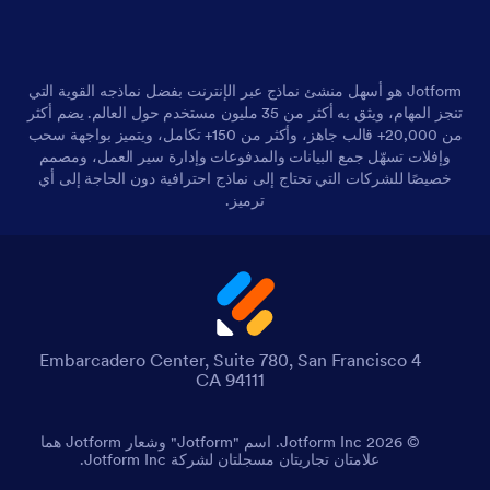
Jotform هو أسهل منشئ نماذج عبر الإنترنت بفضل نماذجه القوية التي
تنجز المهام، ويثق به أكثر من 35 مليون مستخدم حول العالم. يضم أكثر
من 20,000+ قالب جاهز، وأكثر من 150+ تكامل، ويتميز بواجهة سحب
وإفلات تسهّل جمع البيانات والمدفوعات وإدارة سير العمل، ومصمم
خصيصًا للشركات التي تحتاج إلى نماذج احترافية دون الحاجة إلى أي
ترميز.
4 Embarcadero Center, Suite 780, San Francisco
CA 94111
© 2026 Jotform Inc. اسم "Jotform" وشعار Jotform هما
علامتان تجاريتان مسجلتان لشركة Jotform Inc.