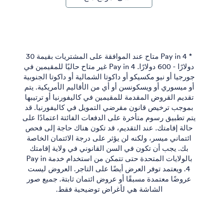
* Pay in 4 متاح عند الموافقة على المشتريات بقيمة 30
دولارًا - 600 دولارًا. Pay in 4 غير متاح حاليًا للمقيمين في
جورجيا أو نيو مكسيكو أو داكوتا الشمالية أو داكوتا الجنوبية
أو ميسوري أو ويسكونسن أو أي من الأقاليم الأمريكية. يتم
تقديم القروض المقدمة للمقيمين في كاليفورنيا أو ترتيبها
بموجب ترخيص قانون مقرضي التمويل في كاليفورنيا. قد
يتم تطبيق رسوم متأخرة على الدفعات الفائتة اعتمادًا على
حالة إقامتك. عند التقديم، قد تكون هناك حاجة إلى فحص
ائتماني ميسر، ولكنه لن يؤثر على درجة الائتمان الخاصة
بك. يجب أن تكون في السن القانوني في ولاية إقامتك
بالولايات المتحدة حتى تتمكن من استخدام خدمة Pay in
4. ويعتمد توفر العرض أيضًا على التاجر. العروض ليست
عروضًا معتمدة مسبقًا أو عروض ائتمان ثابتة. جميع صور
الشاشة هي لأغراض توضيحية فقط.