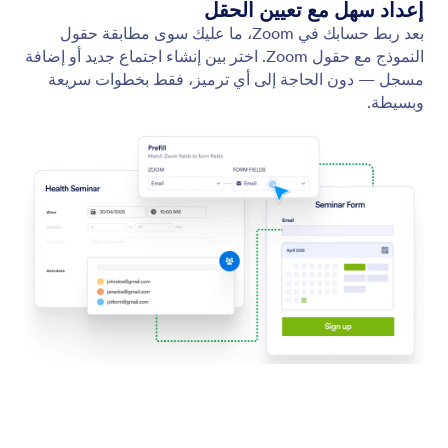
Skype
قم بتوصيل Jotform بـ Skype لمشاركة تفاصيل الاجتماع
تلقائيًا عند حجز موعد.
Jotform
المتجر
إنشاء نموذج
القوالب
مساحة عملي
ثيمات النماذج
الأسعار
أدوات النماذج
Jotform المؤسسات
التكاملات