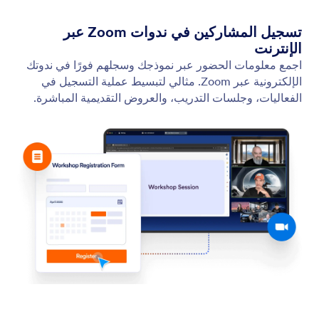
مايكروسوفت تيمز Microsoft Teams
قم بتوصيل حساب Microsoft Teams الخاص بك بـ
Jotform Appointments لجدولة الاجتماعات تلقائيًا.