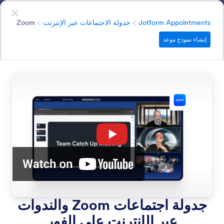
دء الحوار
الحجوزات
ابدأ الآن
—
إنه مجاني!
الفئة
Jotform Appointments
جدولة الاجتماعات عبر الإنترنت
Zoom
إنشاء نموذج موعد
Online Meetings
Scheduler
اربط أدواتك لتوليد تفاصيل الاجتماع ومشاركتها تلقائيًا بعد الحجز.
البحث في جميع الميزات
فئات الميزات
الفئة
Jotform Appointments
جدولة الاجتماعات عبر الإنترنت