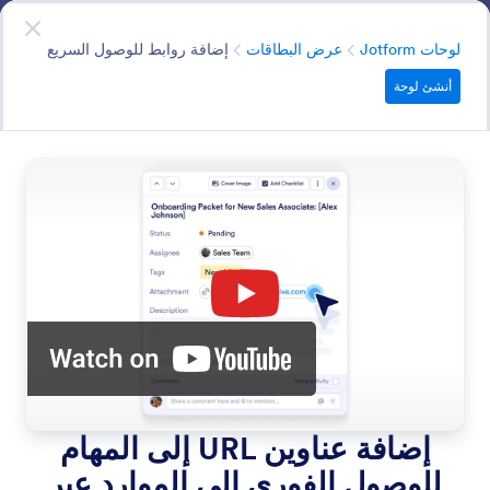
دء الحوار
اللوحات
ابدأ الآن
—
إنه مجاني!
الفئة
لوحات Jotform
عرض البطاقات
إضافة روابط للوصول السريع
أنشئ لوحة
Card View
Get a clear overview of tasks and projects with easy-to-
read cards.
البحث في جميع الميزات
فئات الميزات
الفئة
لوحات Jotform
عرض البطاقات