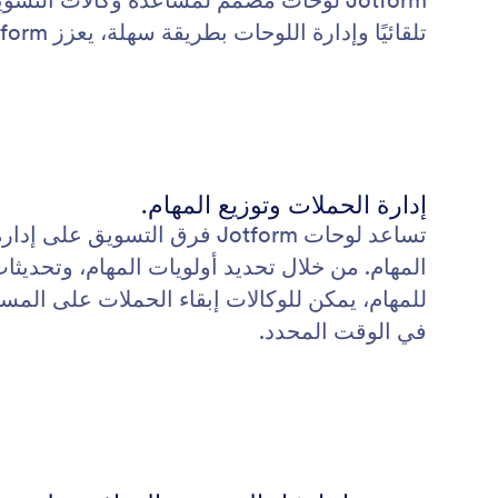
Jotform لوحات مصمم لمساعدة وكالات التس
تلقائيًا وإدارة اللوحات بطريقة سهلة، يعزز Jotform لوحات كفاءة سير العمل وتحسين التواصل داخل وكالتك.
إدارة الحملات وتوزيع المهام.
تساعد لوحات Jotform فرق التسويق
المهام. من خلال تحديد أولويات المهام، وتحديثا
للمهام، يمكن للوكالات إبقاء الحملات على المسا
في الوقت المحدد.